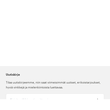
Uutiskirje
Tilaa uutiskirjeemme, niin saat viimeisimmät uutiset, erikoistarjoukset,
hyviä vinkkejä ja mielenkiintoista luettavaa.
Kirjoita sähköpostiosoitteesi