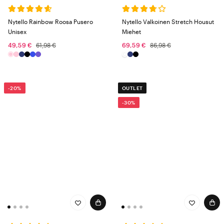
kuten tunikat, mekot, neulepuserot ja housut useissa eri malleissa,
väreissä ja erilaisissa kangasominaisuuksissa.
Nytello Rainbow Roosa Pusero
Nytello Valkoinen Stretch Housut
Unisex
Miehet
49,59 €
61,98 €
69,59 €
86,98 €
-20%
OUTLET
-30%