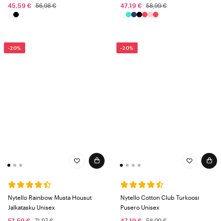
45,59 €
56,98 €
47,19 €
58,99 €
-20%
-20%
Nytello Rainbow Musta Housut
Nytello Cotton Club Turkoosi
Jalkatasku Unisex
Pusero Unisex
57,59 €
71,97 €
47,19 €
58,99 €