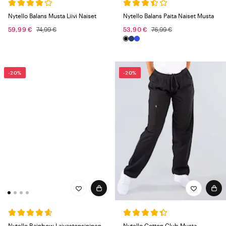
Nytello Balans Musta Liivi Naiset
Nytello Balans Paita Naiset Musta
59,99 €
74,99 €
53,90 €
76,99 €
-20%
-20%
Nytello Rainbow Laivastonsininen
Nytello Cotton Club Musta