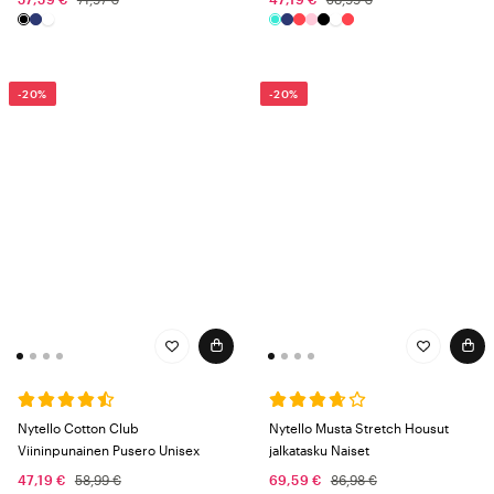
-20%
-20%
Nytello Cotton Club
Nytello Musta Stretch Housut
Viininpunainen Pusero Unisex
jalkatasku Naiset
47,19 €
58,99 €
69,59 €
86,98 €