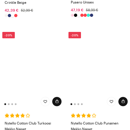
Pusero Unisex
Crinkle Beige
47,19 €
58,99 €
42,39 €
52,99 €
-20%
-20%
Nytello Cotton Club Turkoosi
Nytello Cotton Club Punainen
Mekko Naiset
Mekko Naiset