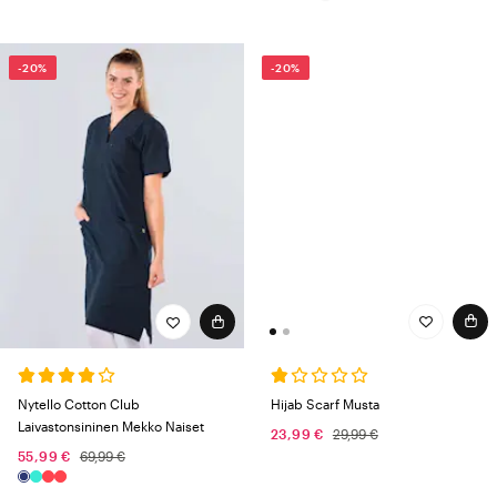
-20%
-20%
Hijab Scarf Musta
Nytello Cotton Club
Laivastonsininen Mekko Naiset
23,99 €
29,99 €
55,99 €
69,99 €