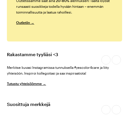
Outletissamme saat aina
20–80%
alennuksen! Täältä löydät
runsaasti suosikkeja todella hyvään hintaan – enemmän
toiminnallisuutta ja laatua rahoillesi.
Outletiin →
Rakastamme tyyliäsi <3
Merkitse kuvasi Instagramissa tunnuksella #yescolor4care ja liity
yhteisöön. Inspiroi kollegoitasi ja saa inspiraatiota!
Tutustu yhteisöömme →
Suosittuja merkkejä
Oppaat & artikkelit