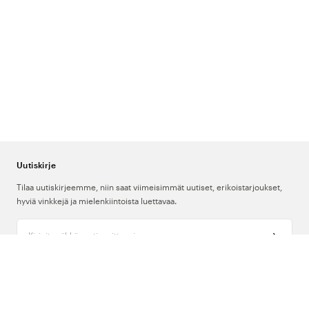
Uutiskirje
Tilaa uutiskirjeemme, niin saat viimeisimmät uutiset, erikoistarjoukset,
hyviä vinkkejä ja mielenkiintoista luettavaa.
Kirjoita sähköpostiosoitteesi
Meistä