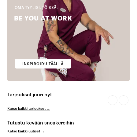
OMA TYYLISI. TÖISSÄ.
BE YOU AT WORK
INSPIROIDU TÄÄLLÄ
Tarjoukset juuri nyt
Katso kaikki tarjoukset
→
Tutustu kevään sneakereihin
Katso kaikki uutiset
→