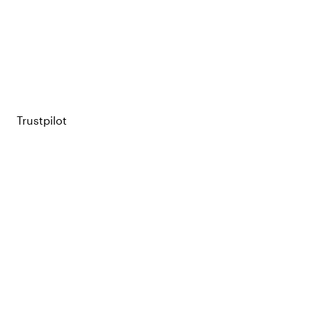
Lue uusimmat oppaat, raportit ja haastattelut blogistamme.
Blogiin →
Trustpilot