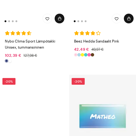
Nybo Clima Sport Lämpötakki
Beez Hedda Sandaalit Pink
Unisex, tummansininen
42,49 €
49,97 €
102,39 €
127,98 €
-20%
-20%