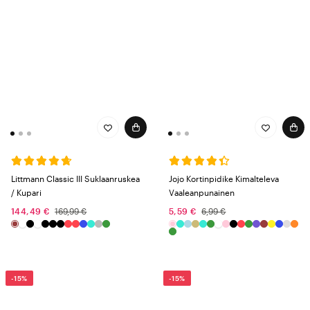
Littmann Classic III Suklaanruskea
Jojo Kortinpidike Kimalteleva
/ Kupari
Vaaleanpunainen
144,49 €
169,99 €
5,59 €
6,99 €
-15%
-15%