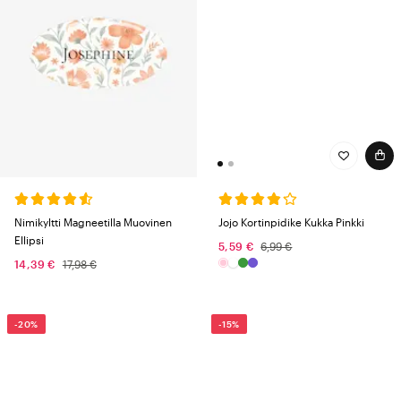
Jojo Kortinpidike Kukka Pinkki
Nimikyltti Magneetilla Muovinen
Ellipsi
5,59 €
6,99 €
14,39 €
17,98 €
-20%
-15%