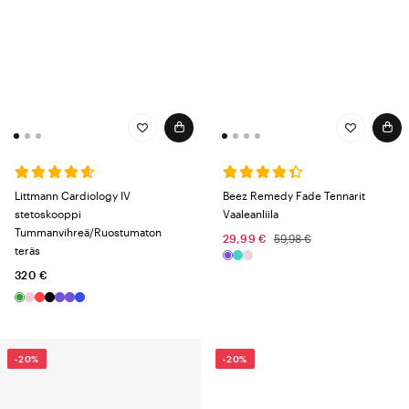
Littmann Cardiology IV
Beez Remedy Fade Tennarit
stetoskooppi
Vaaleanliila
Tummanvihreä/Ruostumaton
29,99 €
59,98 €
teräs
320 €
-20%
-20%