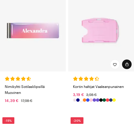
Nimikyltti Sotilasklipsillä
Kortin haltijat Vaaleanpunainen
Muovinen
3,19 €
3,98 €
14,39 €
17,98 €
-15%
-20%