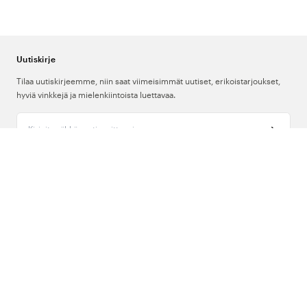
Uutiskirje
Tilaa uutiskirjeemme, niin saat viimeisimmät uutiset, erikoistarjoukset,
hyviä vinkkejä ja mielenkiintoista luettavaa.
Kirjoita sähköpostiosoitteesi
Meistä
Tuki
Seuraa meitä
Suomi