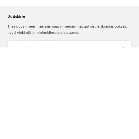
helpottamaan omien henkilökohtaisten varusteiden tunnistamista.
Beezin kiristyssiteitä on saatavilla liilana, valkoisena, punaisena,
Uutiskirje
turkoosina, vaaleansinisenä, sinisenä, vihreänä ja oranssina.
Tilaa uutiskirjeemme, niin saat viimeisimmät uutiset, erikoistarjoukset,
hyviä vinkkejä ja mielenkiintoista luettavaa.
Kirjoita sähköpostiosoitteesi
Meistä
Tuki
Seuraa meitä
Suomi