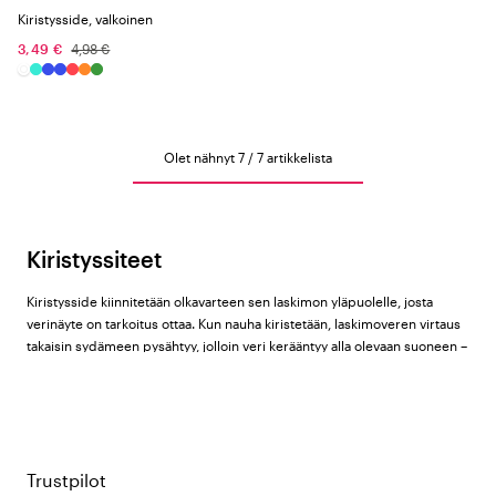
Kiristysside, valkoinen
3,49 €
4,98 €
Olet nähnyt 7 / 7 artikkelista
Kiristyssiteet
Kiristysside kiinnitetään olkavarteen sen laskimon yläpuolelle, josta
verinäyte on tarkoitus ottaa. Kun nauha kiristetään, laskimoveren virtaus
takaisin sydämeen pysähtyy, jolloin veri kerääntyy alla olevaan suoneen –
suoni täyttyy, näkyy ja tuntuu paremmin, mikä helpottaa huomattavasti
laskimonäytteenottoa ja perifeerisen laskimokatetrin (PVK) laittoa.
Color4carelta löydät kiristyssiteet tuotemerkiltä
Beez
8 eri värisenä –
kaikki varustettuna kätevällä easy click -soljella.
Trustpilot