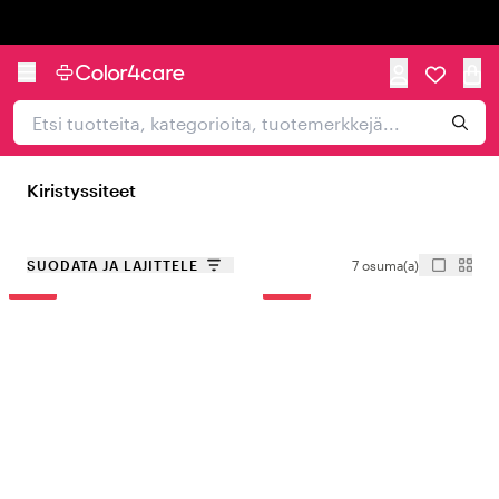
Trustpilot
Kiristyssiteet
SUODATA JA LAJITTELE
7 osuma(a)
-30%
-30%