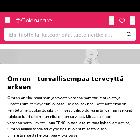
Trustpilot
Omron – turvallisempaa terveyttä
arkeen
Omron on yksi maailman johtavista verenpainemittarimerkeistä ja
luotettu nimi terveydenhuollossa. Heidän lääkinnälliset tuotteensa on
kehitetty helppokäyttöisiksi, kliinisesti validoiduiksi ja tarjoamaan selkeät
tulokset juuri silloin, kun niitä eniten tarvitset. Mittaapa sitten
verenpainetta, lievität kipua TENS-laitteella tai mittaat kehon lämpötilaa,
Omron haluaa tehdä terveydestäsi huolehtimisesta ja sen
ymmärtämisestä helpompaa – joka päivä.