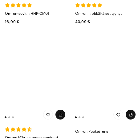
saada selkeän näkymän mittaustuloksiisi. Historia, trendit ja tulokset
tallentuvat automaattisesti ja on helppo jakaa terveydenhuollon kanssa –
Omron-sovitin HHP-CM01
Omronin pitkäikäiset tyynyt
täydellinen, kun haluat kokonaiskuvan hyvinvoinnistasi.
16,99 €
40,99 €
Innovaatioita terveempään elämään
Omronin tavoitteena on, että yhä useampi voi elää pidempään,
turvallisemmin ja terveemmin. Helppokäyttöinen teknologia auttaa
ymmärtämään omaa terveyttä, havaitsemaan muutokset ajoissa ja
voimaan paremmin arjen keskellä. Omronille kehitys on pieniä askelia,
jotka tuottavat suuria tuloksia ajan myötä.
Omron PocketTens
Omron M2+ -verenpainemittari