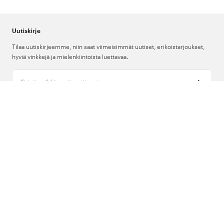
Uutiskirje
Tilaa uutiskirjeemme, niin saat viimeisimmät uutiset, erikoistarjoukset,
hyviä vinkkejä ja mielenkiintoista luettavaa.
Kirjoita sähköpostiosoitteesi
Meistä
Tuki
Seuraa meitä
Suomi