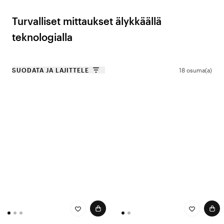
Turvalliset mittaukset älykkäällä
teknologialla
Omronin verenpainemittarit ovat kliinisesti validoituja ja suunniteltu
antamaan tarkkoja tuloksia – sekä päivittäiseen mittaukseen että
SUODATA JA LAJITTELE
18 osuma(a)
kotiseurantaan. Useat mallit on hyväksytty myös diabeetikoille ja
raskaana oleville, mikä tuo lisäturvaa silloin, kun jokainen arvo merkitsee.
Intelli Wrap -mansetti
mittaa koko olkavarren alueelta ja tekee
mittaamisesta helppoa ja varmaa ilman huolta oikeasta sijoittelusta. Juuri
tällainen älykäs teknologia on syy siihen, että Omronin mittarit
menestyvät testeissä ja valitaan usein testivoittajiksi.
Mallit kuten
Omron M3 Comfort AFib ja M4 Connect AFib
voivat lisäksi
tunnistaa mahdollisen eteisvärinän (AFib) – tärkeä ominaisuus, joka lisää
mielenrauhaa kotimittauksissa.
Terveystiedot aina mukanasi
Omron Connect -sovelluksella voit yhdistää laitteesi puhelimeen ja