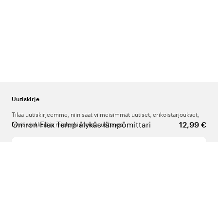
Uutiskirje
Tilaa uutiskirjeemme, niin saat viimeisimmät uutiset, erikoistarjoukset,
Omron Flex Temp älykäs lämpömittari
12,99 €
hyviä vinkkejä ja mielenkiintoista luettavaa.
Kirjoita sähköpostiosoitteesi
Meistä
Tuki