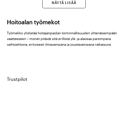
NÄYTÄ LISÄÄ
Hoitoalan työmekot
Työmekko yhdistää hoitajanpaidan toiminnallisuuden yhtenäisempään
vaatteeseen – monet pitävät sitä erillistä ylä- ja alaosaa parempana
vaihtoehtona, erityisesti ilmavampana ja joustavampana ratkaisuna
pitkien työvuorojen aikana.
Color4carelta löydät työmekot naisille tuotemerkeiltä
Almedahls
,
Segers
,
Nytello
,
Nybo Workwear
ja
South West
.
Trustpilot
Mitä tulisi ottaa huomioon työmekkoa
valittaessa?
Pituus ja istuvuus:
Suorat mallit antavat enemmän liikkumisvapautta
kumartuessa ja nostaessa. Vartalonmyötäisemmät mallit istuvat
tukevasti, mutta vaativat joustavaa materiaalia (stretchiä) tai