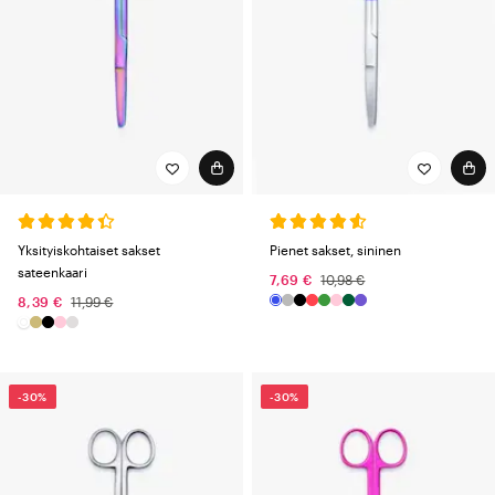
Yksityiskohtaiset sakset
Pienet sakset, sininen
sateenkaari
7,69 €
10,98 €
8,39 €
11,99 €
-30%
-30%