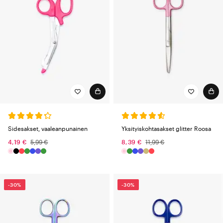
Sidesakset, vaaleanpunainen
Yksityiskohtasakset glitter Roosa
4,19 €
5,99 €
8,39 €
11,99 €
-30%
-30%