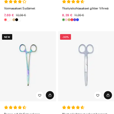
Voimasakset Sydämet
Yksityiskohtasakset glitter Vihreä
7,69 €
10,98 €
8,39 €
11,99 €
NEW
-30%