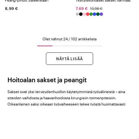
Peang-pihdit Sateenkaari
Yksityiskohtaiset sakset harmaat
8,99 €
7,69 €
10,98 €
Olet nähnyt 24 / 102 artikkelista
NÄYTÄ LISÄÄ
Hoitoalan sakset ja peangit
Sakset ovat yksi terveydenhuollon käytetyimmistä työvälineistä – aina
siteiden vaihdosta ja haavanhoidosta kirurgisiin toimenpiteisiin.
Oikeanlainen saksi oikeaan työvaiheeseen tekee työstä huomattavasti
turvallisempaa ja tarkempaa. Color4carelta löydät yli 100 erilaista saksia
ja peankia tuotemerkiltä
Beez
useissa eri malleissa, väreissä ja kuvioissa.
Valikoimamme saksityypit