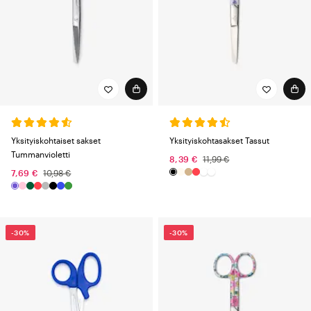
Yksityiskohtaiset sakset
Yksityiskohtasakset Tassut
Tummanvioletti
8,39 €
11,99 €
7,69 €
10,98 €
-30%
-30%