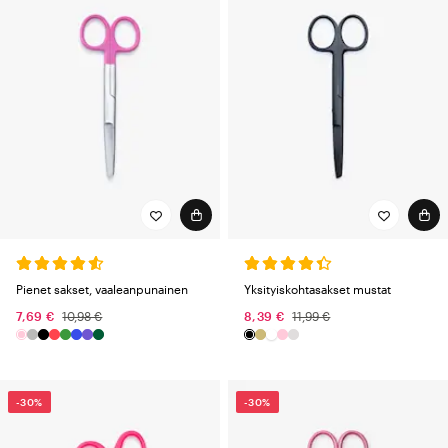
Pienet sakset, vaaleanpunainen
Yksityiskohtasakset mustat
7,69 €
10,98 €
8,39 €
11,99 €
-30%
-30%