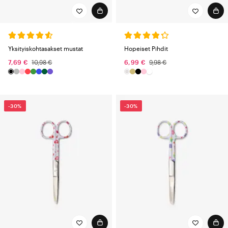
Yksityiskohtasakset mustat
Hopeiset Pihdit
7,69 €
10,98 €
6,99 €
9,98 €
-30%
-30%