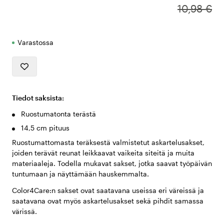
10,98 €
Varastossa
Tiedot saksista:
Ruostumatonta terästä
14,5 cm pituus
Ruostumattomasta teräksestä valmistetut askartelusakset,
joiden terävät reunat leikkaavat vaikeita siteitä ja muita
materiaaleja. Todella mukavat sakset, jotka saavat työpäivän
tuntumaan ja näyttämään hauskemmalta.
Color4Care:n sakset ovat saatavana useissa eri väreissä ja
saatavana ovat myös askartelusakset sekä pihdit samassa
värissä.