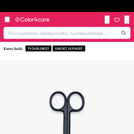
Trustpilot
Katso lisää:
TYÖVÄLINEET
SAKSET JA PIHDIT