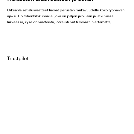
Oikeanlaiset alusvaatteet luovat perustan mukavuudelle koko työpäivän
ajaksi. Hoitohenkilökunnalle, joka on paljon jaloillaan ja jatkuvassa
liikkeessä, kyse on vaatteista, jotka istuvat tukevasti hiertämättä,
hengittävät hyvin ja kestävät toistuvaa pesua.
Color4carelta löydät alusvaatteet ja sukat naisille ja miehille
tuotemerkeiltä
Wiges
,
Bagheera
,
Beez
,
South West
ja
WAW
.
Haluatko
tietää lisää? Kurkkaa täydellinen alusvaateoppaamme blogista!
Trustpilot
Alusvaatteet
Valikoima kattaa alushousut, rintaliivit, bokserit, alustopit ja paidat sekä
aluskerrastot useissa eri materiaaleissa ja istuvuuksissa.
Bambu:
Pehmeä ja joustava materiaali, jolla on erinomainen
kosteudenimukyky ja lämpötilaa säätelevät ominaisuudet. Sopii
herkälle iholle ja hengittää loistavasti pitkien työvuorojen aikana.
Wigesillä on laaja valikoima bambualusvaatteita sekä naisille että
miehille.
Puuvilla:
Klassinen luonnonmateriaali, jolla on hyvä hengittävyys.