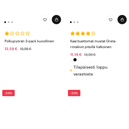
Polkupyörän 3-pack kuviollinen
Kaarituettomat mustat Greta-
rintaliivit pitsillä Valkoinen
13,59 €
16,98 €
11,19 €
13,99 €
Tilapäisesti loppu
varastosta
-20%
-20%