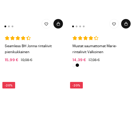
Seamless BH Jonna rintaliivit
Mustat saumattomat Marie-
pienikukkainen
rintaliivit Valkoinen
15,99 €
19,98 €
14,39 €
17,98 €
-20%
-20%