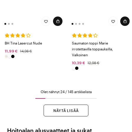
BH Tina Lasercut Nude
Saumaton toppi Marie
irrotettavilla toppauksilla,
11,99 €
14,98 €
Valkoinen
10,39 €
12,98 €
Olet nähnyt 24 / 145 artikkelista
NÄYTÄ LISÄÄ
Hoitoalan alusvaatteet ja sukat