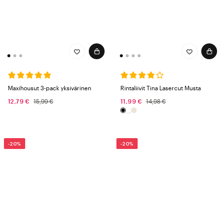
Maxihousut 3-pack yksivärinen
Rintaliivit Tina Lasercut Musta
12,79 €
15,99 €
11,99 €
14,98 €
-20%
-20%