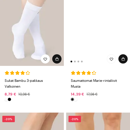
Saumattomat Marie-rintaliivit
Sukat Bambu 3-pakkaus
Musta
Valkoinen
14,39 €
17,98 €
8,79 €
10,98 €
-20%
-20%