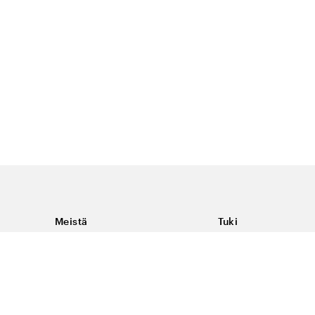
Meistä
Tuki
Tietoja Color4caresta
Ota yhteyttä
Yleisiä kysymyksiä
Ehdot
Toimitukset & palaut