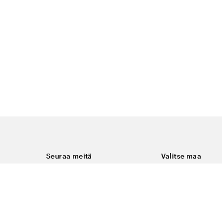
Seuraa meitä
Valitse maa
Facebook
Suomi
Instagram
Youtube
ukset
LinkedIn