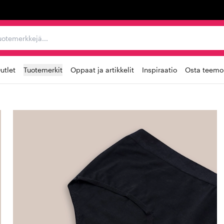
ta, tuotemerkkejä...
utlet
Tuotemerkit
Oppaat ja artikkelit
Inspiraatio
Osta teemoi