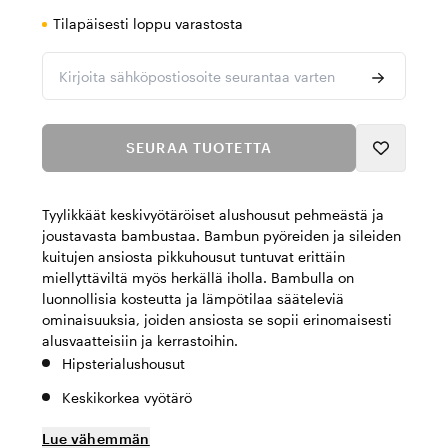
Tilapäisesti loppu varastosta
Kirjoita sähköpostiosoite seurantaa varten
SEURAA TUOTETTA
Tyylikkäät keskivyötäröiset alushousut pehmeästä ja
joustavasta bambustaa. Bambun pyöreiden ja sileiden
kuitujen ansiosta pikkuhousut tuntuvat erittäin
miellyttäviltä myös herkällä iholla. Bambulla on
luonnollisia kosteutta ja lämpötilaa sääteleviä
ominaisuuksia, joiden ansiosta se sopii erinomaisesti
alusvaatteisiin ja kerrastoihin.
Hipsterialushousut
Keskikorkea vyötärö
Lue vähemmän