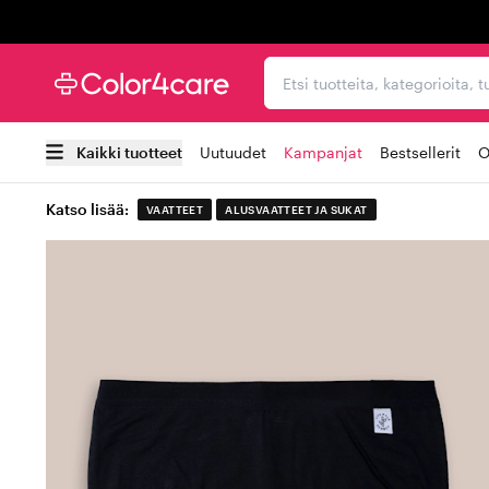
Trustpilot
Etsi tuotteita, kategorioi
Kaikki tuotteet
Uutuudet
Kampanjat
Bestsellerit
O
Katso lisää:
VAATTEET
ALUSVAATTEET JA SUKAT