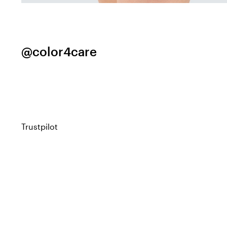
@color4care
Trustpilot