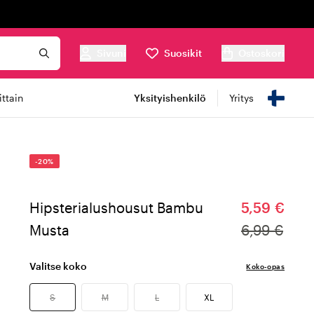
Sivuni
Suosikit
Ostoskori
ttain
Yksityishenkilö
Yritys
-20%
Hipsterialushousut Bambu
5,59 €
Musta
6,99 €
Valitse koko
Koko-opas
S
M
L
XL