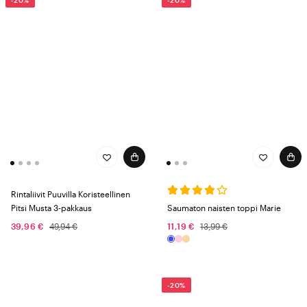
-20%
-20%
Rintaliivit Puuvilla Koristeellinen
Pitsi Musta 3-pakkaus
Saumaton naisten toppi Marie
39,96 €
49,94 €
11,19 €
13,99 €
-20%