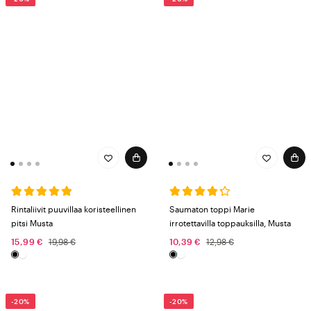
Rintaliivit puuvillaa koristeellinen
Saumaton toppi Marie
pitsi Musta
irrotettavilla toppauksilla, Musta
15,99 €
19,98 €
10,39 €
12,98 €
-20%
-20%