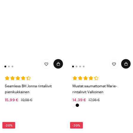
Seamless BH Jonna rintaliivit
Mustat saumattomat Marie-
pienikukkainen
rintaliivit Valkoinen
15,99 €
19,98 €
14,39 €
17,98 €
-20%
-20%