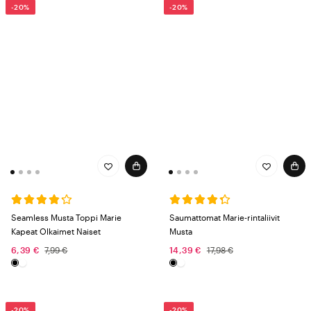
-20%
-20%
Seamless Musta Toppi Marie
Saumattomat Marie-rintaliivit
Kapeat Olkaimet Naiset
Musta
6,39 €
7,99 €
14,39 €
17,98 €
-20%
-20%