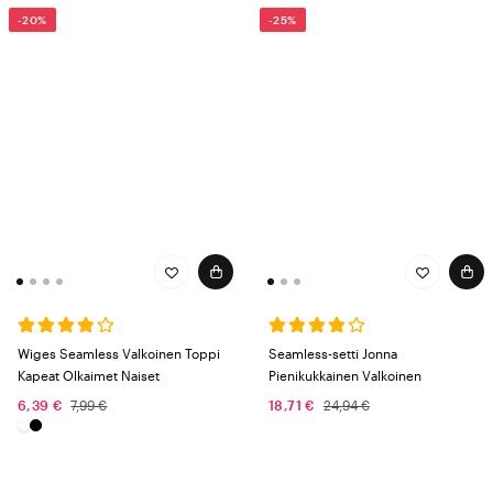
-20%
-25%
Wiges Seamless Valkoinen Toppi
Seamless-setti Jonna
Kapeat Olkaimet Naiset
Pienikukkainen Valkoinen
6,39 €
7,99 €
18,71 €
24,94 €