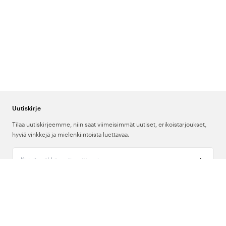
Uutiskirje
Tilaa uutiskirjeemme, niin saat viimeisimmät uutiset, erikoistarjoukset,
hyviä vinkkejä ja mielenkiintoista luettavaa.
Kirjoita sähköpostiosoitteesi
Meistä
Tuki