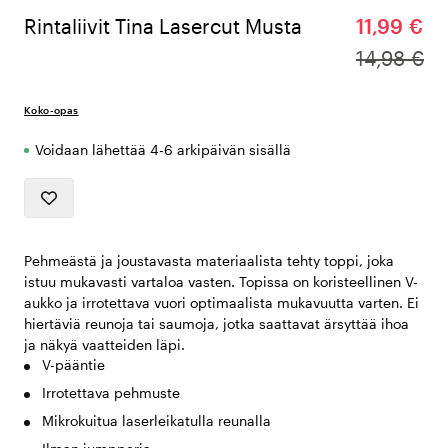
Rintaliivit Tina Lasercut Musta
11,99 €
14,98 €
Koko-opas
Voidaan lähettää 4-6 arkipäivän sisällä
Pehmeästä ja joustavasta materiaalista tehty toppi, joka
istuu mukavasti vartaloa vasten. Topissa on koristeellinen V-
aukko ja irrotettava vuori optimaalista mukavuutta varten. Ei
hiertäviä reunoja tai saumoja, jotka saattavat ärsyttää ihoa
ja näkyä vaatteiden läpi.
V-pääntie
Irrotettava pehmuste
Mikrokuitua laserleikatulla reunalla