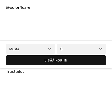
@color4care
Musta
S
LISÄÄ KORIIN
Trustpilot