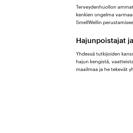
Terveydenhuollon ammattil
kenkien ongelma varmaan t
SmellWellin perustamiseen
Hajunpoistajat j
Yhdessä tutkijoiden kanss
hajun kengistä, vaatteist
maailmaa ja he tekevät y
Raikkaat ja hyvä
Meidän SmellWell-tuoteva
kosteutta, joka usein on
leviämistä, mikä on erity
välttyä ei-toivotuilta ha
Tuoksupusseissa on kätevä 