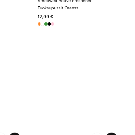
Smellwell Active Freshener
Tuoksupussit Oranssi
12,99 €