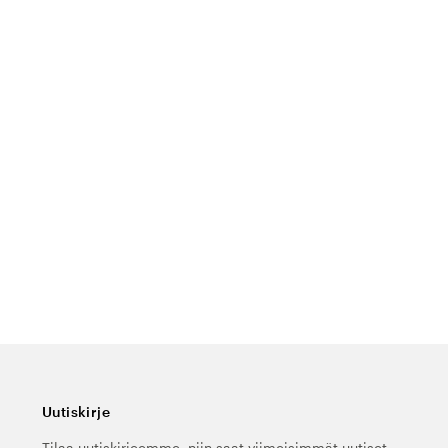
Uutiskirje
Tilaa uutiskirjeemme, niin saat viimeisimmät uutiset,