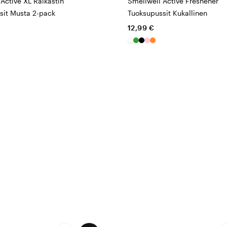
Active XL Raikastin
Smellwell Active Freshener
sit Musta 2-pack
Tuoksupussit Kukallinen
12,99 €