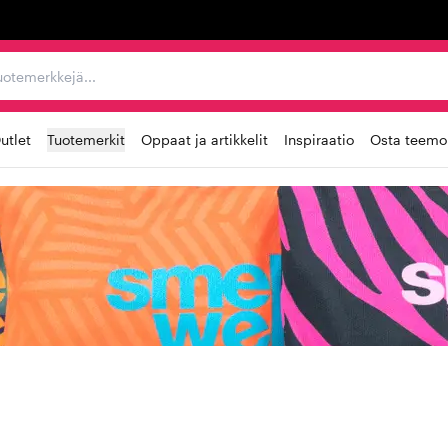
ta, tuotemerkkejä...
utlet
Tuotemerkit
Oppaat ja artikkelit
Inspiraatio
Osta teemoi