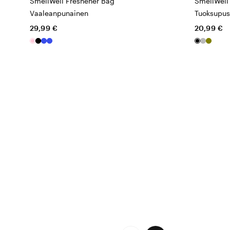
SmellWell Freshener Bag
SmellWell 
Vaaleanpunainen
Tuoksupus
29,99 €
20,99 €