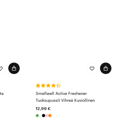
yvältä tuoksuvien
ksupussit!
ta
Smellwell Active Freshener
Tuoksupussit Vihreä Kuviollinen
12,99 €