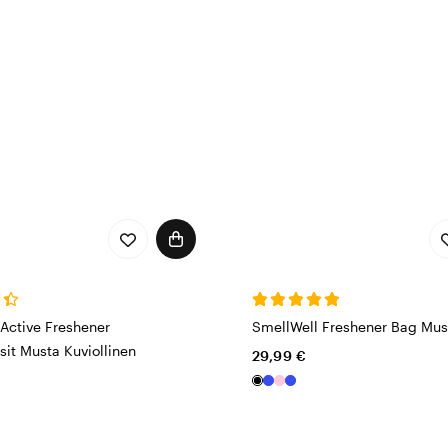
a yhtä tehokkaasti kuin hajunpoistajapussit. Raikkaiden ja h
rusteiden puolesta – hanki SmellWellin hajunpoistajat ja tuo
Active Freshener
SmellWell Freshener Bag Mus
it Musta Kuviollinen
29,99 €