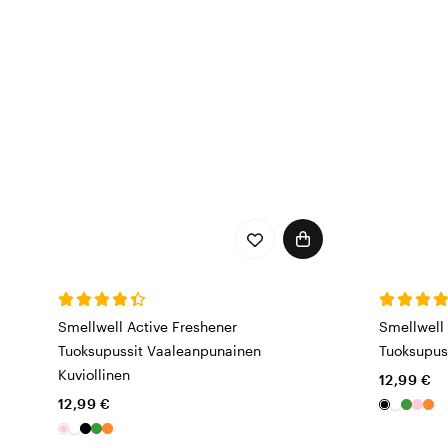
kosteutta ja pahoja hajuj
kenkien, vaatteiden ja va
Smellwell Active Freshener
Smellwell 
Tuoksupussit Vaaleanpunainen
Tuoksupuss
Kuviollinen
12,99 €
12,99 €