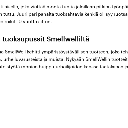
aiselle, joka viettää monta tuntia jaloillaan pitkien työnpä
uttu. Juuri pari pahalta tuoksahtavia kenkiä oli syy ruotsa
 reilut 10 vuotta sitten.
a tuoksupussit Smellwelliltä
a SmellWell kehitti ympäristöystävällisen tuotteen, joka te
a, urheiluvarusteista ja muista. Nykyään SmellWellin tuotte
hteistyötä monien huippu-urheilijoiden kanssa taatakseen j
ntuoksuiset kengät ja vaatteet Smellwel
likoimastamme löydät hajunpoistajia ja
tuoksupusseja
, jo
 pahan hajun muodostumisen taustalla. Nämä tuotteet myös
isen hyödyllistä terveydenhuoltotyössä. Hajunpoistaja laitet
juilta. Hajunpoistajia voi käyttää myös muun muassa vaatekaap
säilyttää treenivaatteita ja -varusteita, työvaatteita tai ken