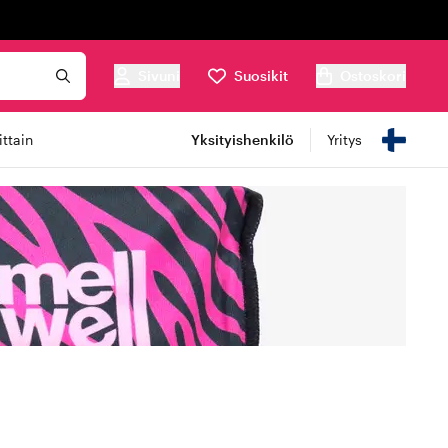
Sivuni
Suosikit
Ostoskori
ttain
Yksityishenkilö
Yritys