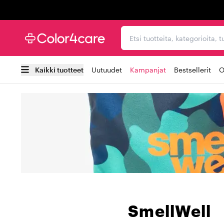
Trustpilot
Etsi tuotteita, kategorioi
Kaikki tuotteet
Uutuudet
Kampanjat
Bestsellerit
O
SmellWell