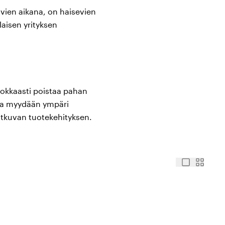
ivien aikana, on haisevien
laisen yrityksen
hokkaasti poistaa pahan
ita myydään ympäri
atkuvan tuotekehityksen.
lin avulla
tka tehokkaasti imevät
 estävät bakteerien
aan kenkiin, jotta voidaan
issa ja -laatikoissa.
kiä, ja ne poistavat