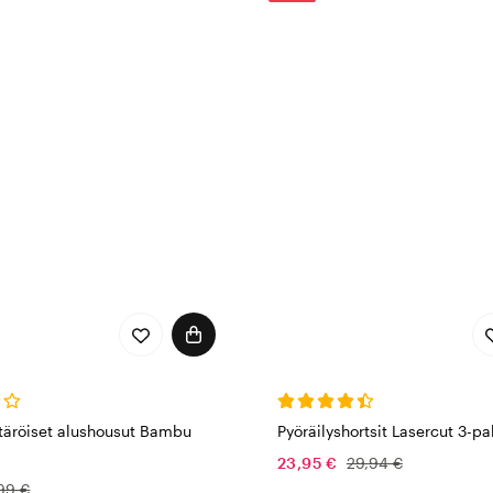
täröiset alushousut Bambu
Pyöräilyshortsit Lasercut 3-p
23,95 €
29,94 €
99 €