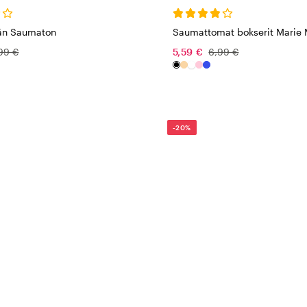
än Saumaton
Saumattomat bokserit Marie 
99 €
5,59 €
6,99 €
-20%