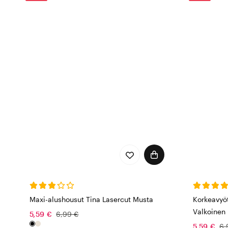
Maxi-alushousut Tina Lasercut Musta
Korkeavyö
Valkoinen
5,59 €
6,99 €
5,59 €
6,