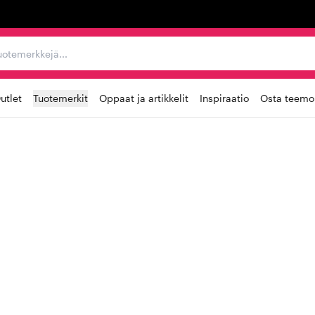
ta, tuotemerkkejä...
utlet
Tuotemerkit
Oppaat ja artikkelit
Inspiraatio
Osta teemoi