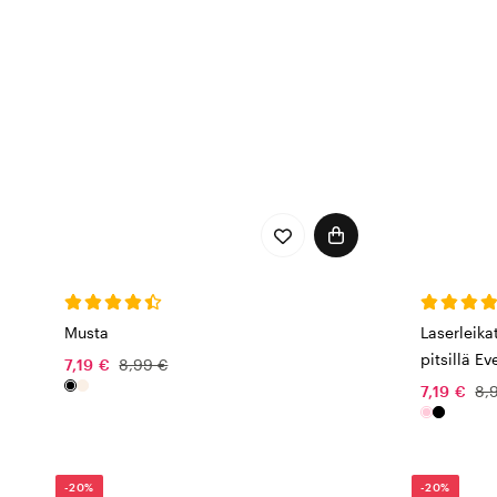
Musta
Laserleika
pitsillä Ev
7,19 €
8,99 €
7,19 €
8,
-20%
-20%