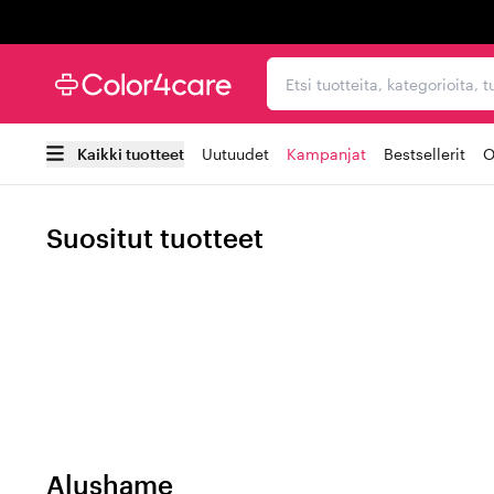
Trustpilot
Etsi tuotteita, kategorioi
Kaikki tuotteet
Uutuudet
Kampanjat
Bestsellerit
O
Suositut tuotteet
Alushame