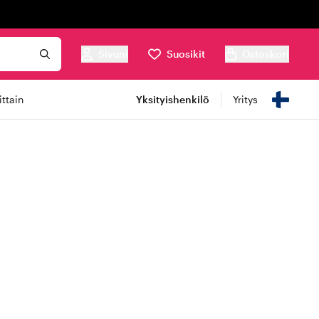
Sivuni
Suosikit
Ostoskori
ttain
Yksityishenkilö
Yritys