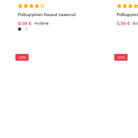
Polkupyörän housut Lasercut
Polkupyör
9,59 €
11,99 €
5,59 €
6,
-20%
-20%