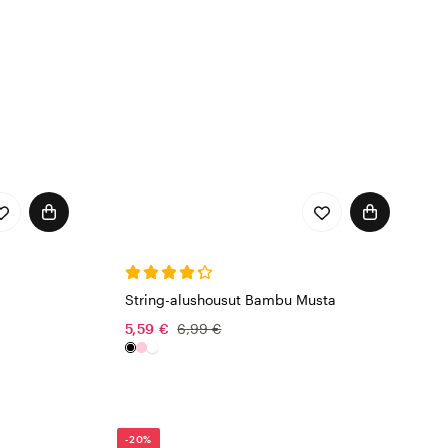
String-alushousut Bambu Musta
5,59 €
6,99 €
-20%