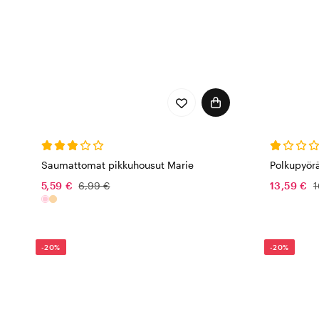
Saumattomat pikkuhousut Marie
Polkupyörä
5,59 €
6,99 €
13,59 €
1
-20%
-20%