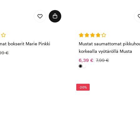
at bokserit Marie Pinkki
Mustat saumattomat pikkuhou
korkealla vyötäröllä Musta
99 €
6,39 €
7,99 €
-20%