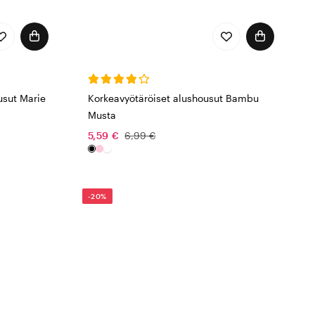
sut Marie
Korkeavyötäröiset alushousut Bambu
Musta
5,59 €
6,99 €
-20%