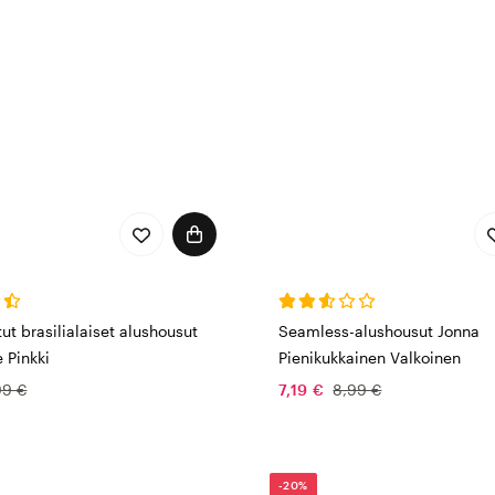
tut brasilialaiset alushousut
Seamless-alushousut Jonna
e Pinkki
Pienikukkainen Valkoinen
99 €
7,19 €
8,99 €
-20%