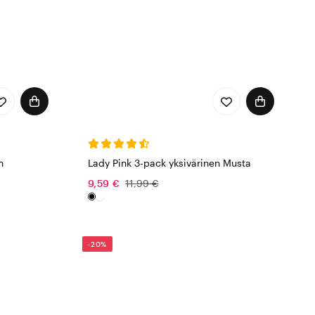
n
Lady Pink 3-pack yksivärinen Musta
9,59 €
11,99 €
-20%