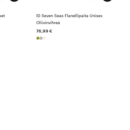
set
ID Seven Seas Flanellipaita Unisex
Oliivinvihreä
76,99 €