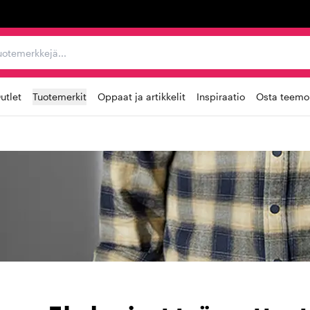
ta, tuotemerkkejä...
utlet
Tuotemerkit
Oppaat ja artikkelit
Inspiraatio
Osta teemoi