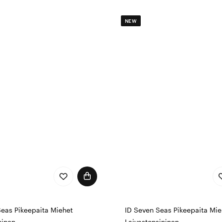
NEW
Seas Pikeepaita Miehet
ID Seven Seas Pikeepaita Mie
ninen
Laivastonsininen