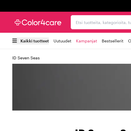
Trustpilot
Etsi tuotteita, kategorioi
Kaikki tuotteet
Uutuudet
Kampanjat
Bestsellerit
O
ID Seven Seas