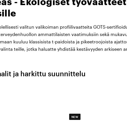
as - Ekologiset työvaatteet
ille
ellisesti valitun valikoiman profiilivaatteita GOTS-sertifioi
terveydenhuollon ammattilaisten vaatimuksiin sekä mukavu
aan kuuluu klassisista t-paidoista ja pikeetroojoista ajattomi
linta teille, jotka haluatte yhdistää kestävyyden arkiseen 
lit ja harkittu suunnittelu
nteleminen edellyttää vaatteita, jotka kestävät aktiivisen 
s vaatteet on valmistettu GOTS-sertifioidusta luomupuuvilla
ittävän ja liikkumisvapauden koko työvuoron ajan. Yksityis
kset ribbillä ja eksklusiivinen pikalaatuinen kangas, pitäv
värin pesukerrasta toiseen, jopa korkeissa pesulämpötiloiss
NEW