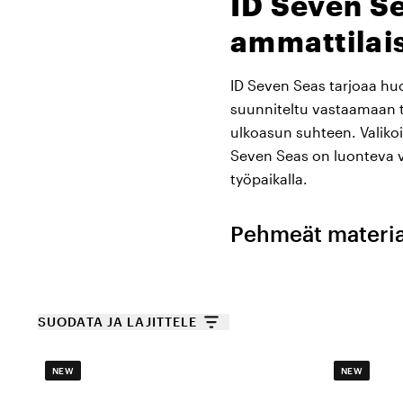
ID Seven Se
ammattilais
ID Seven Seas tarjoaa huol
suunniteltu vastaamaan 
ulkoasun suhteen. Valikoim
Seven Seas on luonteva va
työpaikalla.
Pehmeät materiaa
Terveydenhuollossa työske
hankaavatta. ID Seven Sea
mikä takaa pehmeän, heng
SUODATA JA LAJITTELE
olkasaumat, pyöreät kaulu
ja säilyttävät muodon ja 
NEW
NEW