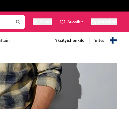
Sivuni
Suosikit
Ostoskori
ttain
Yksityishenkilö
Yritys