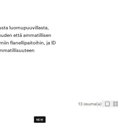
dusta luomupuuvillasta,
uden että ammatillisen
in flanellipaitoihin, ja ID
ammatillisuuteen
työtahdin puristamatta tai
sta elastaanilisäyksellä,
kohdat, kuten siirretyt
13 osuma(a)
ät vaatteet ammattimaisina
a.
NEW