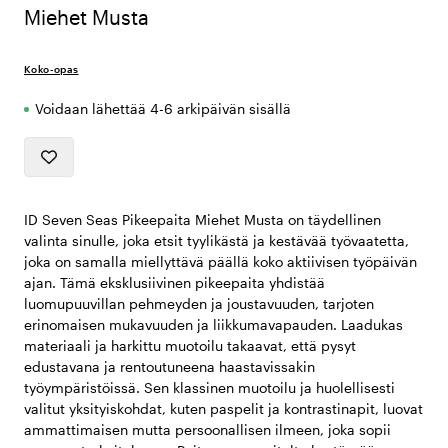
Miehet Musta
Koko-opas
Voidaan lähettää 4-6 arkipäivän sisällä
ID Seven Seas Pikeepaita Miehet Musta on täydellinen
valinta sinulle, joka etsit tyylikästä ja kestävää työvaatetta,
joka on samalla miellyttävä päällä koko aktiivisen työpäivän
ajan. Tämä eksklusiivinen pikeepaita yhdistää
luomupuuvillan pehmeyden ja joustavuuden, tarjoten
erinomaisen mukavuuden ja liikkumavapauden. Laadukas
materiaali ja harkittu muotoilu takaavat, että pysyt
edustavana ja rentoutuneena haastavissakin
työympäristöissä. Sen klassinen muotoilu ja huolellisesti
valitut yksityiskohdat, kuten paspelit ja kontrastinapit, luovat
ammattimaisen mutta persoonallisen ilmeen, joka sopii