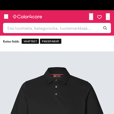
Trustpilot
Katso lisää:
VAATTEET
PIKEEPAIDAT