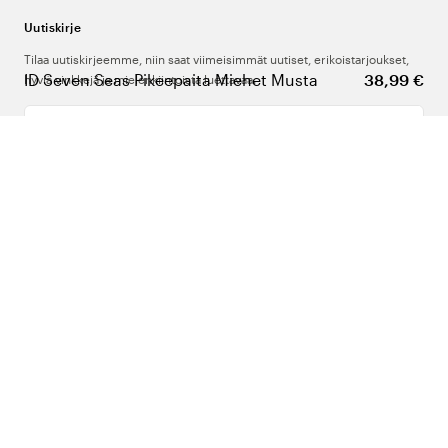
Uutiskirje
Tilaa uutiskirjeemme, niin saat viimeisimmät uutiset, erikoistarjoukset,
ID Seven Seas Pikeepaita Miehet Musta
38,99 €
hyviä vinkkejä ja mielenkiintoista luettavaa.
Kirjoita sähköpostiosoitteesi
Meistä
Tuki
Seuraa meitä
Suomi