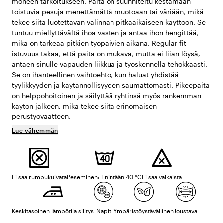
moneen tarkoitukseen. Paita on suunniteltu kestämään
toistuvia pesuja menettämättä muotoaan tai väriään, mikä
tekee siitä luotettavan valinnan pitkäaikaiseen käyttöön. Se
tuntuu miellyttävältä ihoa vasten ja antaa ihon hengittää,
mikä on tärkeää pitkien työpäivien aikana. Regular fit -
istuvuus takaa, että paita on mukava, mutta ei liian löysä,
antaen sinulle vapauden liikkua ja työskennellä tehokkaasti.
Se on ihanteellinen vaihtoehto, kun haluat yhdistää
tyylikkyyden ja käytännöllisyyden saumattomasti. Pikeepaita
on helppohoitoinen ja säilyttää ryhtinsä myös rankemman
käytön jälkeen, mikä tekee siitä erinomaisen
perustyövaatteen.
Lue vähemmän
Ei saa rumpukuivata
Peseminen: Enintään 40 °C
Ei saa valkaista
Keskitasoinen lämpötila silitys
Napit
Ympäristöystävällinen
Joustava