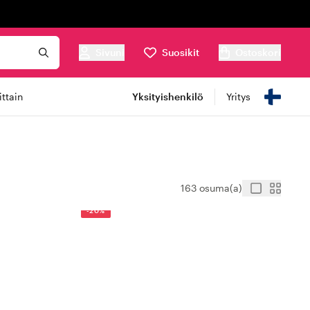
Sivuni
Suosikit
Ostoskori
ttain
Yksityishenkilö
Yritys
163 osuma(a)
-20%