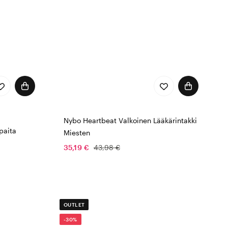
Nybo Heartbeat Valkoinen Lääkärintakki
paita
Miesten
35,19 €
43,98 €
OUTLET
-30%