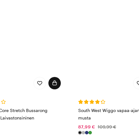
Core Stretch Bussarong
South West Wiggo vapaa-ajan
aivastonsininen
musta
87,99 €
109,99 €