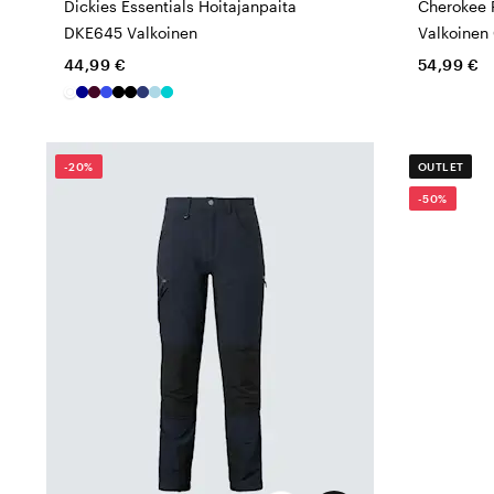
Dickies Essentials Hoitajanpaita
Cherokee P
DKE645 Valkoinen
Valkoinen
44,99 €
54,99 €
-20%
OUTLET
-50%