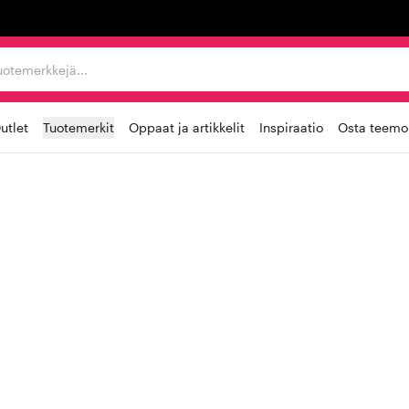
ta, tuotemerkkejä...
utlet
Tuotemerkit
Oppaat ja artikkelit
Inspiraatio
Osta teemoi