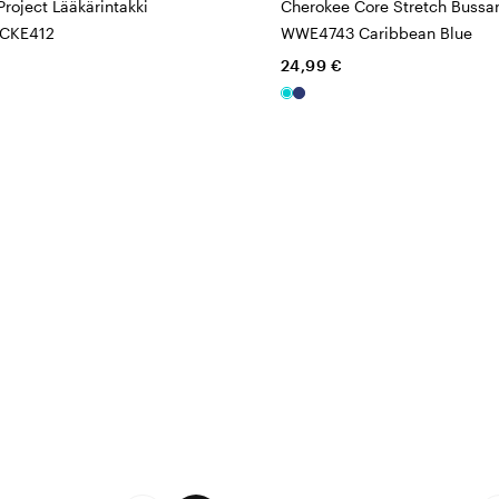
roject Lääkärintakki
Cherokee Core Stretch Bussa
 CKE412
WWE4743 Caribbean Blue
24,99 €