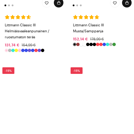
Littmann Classic III
Littmann Classic III
Helmiäisvaaleanpunainen /
Musta/Samppanja
ruostumaton teräs
152,14 €
178,99 €
131,74 €
154,99 €
-15%
-15%