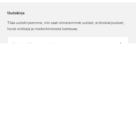
Uutiskirje
Tilaa uutiskirjeemme, niin saat viimeisimmät uutiset, erikoistarjoukset,
hyviä vinkkejä ja mielenkiintoista luettavaa.
Kirjoita sähköpostiosoitteesi
Meistä
Tuki
Seuraa meitä
Suomi