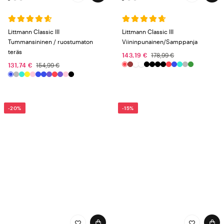
Littmann Classic III
Littmann Classic III
Tummansininen / ruostumaton
Viininpunainen/Samppanja
teräs
143,19 €
178,99 €
131,74 €
154,99 €
-20%
-15%