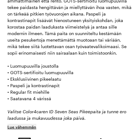
ammattimainen että rento. GOTS-sertifioitu luomupuuvilla
tekee paidasta hengittävän ja miellyttävän ihoa vasten, mikä
on tärkeää pitkien työvuorojen aikana. Paspeli ja
kontrastinapit lisäävät hienostuneen yksityiskohdan, joka
korostaa paidan laadukasta viimeistelyä ja antaa sille
modernin ilmeen. Tämä paita on suunniteltu kestämään
useita pesukertoja menettämättä muotoaan tai väriään,
mikä tekee siitä luotettavan osan työvaatevalikoimaasi. Se
sopii erinomaisesti niin sairaalaan kuin toimistoonkin.
• Luomupuuvilla joustolla
• GOTS-sertifioitu luomupuuvilla
• Eksklusiivinen pikeelaatu
• Paspeli ja kontrastinapit
• Regular fit miehille
• Saatavana 4 värissä
Valitse Color4caren ID Seven Seas Pikeepaita ja tunne ero
laadussa ja mukavuudessa joka päivä.
Lue vähemmän