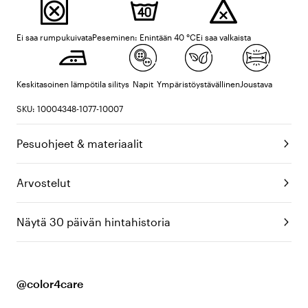
Ei saa rumpukuivata
Peseminen: Enintään 40 °C
Ei saa valkaista
Keskitasoinen lämpötila silitys
Napit
Ympäristöystävällinen
Joustava
SKU: 10004348-1077-10007
Pesuohjeet & materiaalit
Arvostelut
Näytä 30 päivän hintahistoria
@color4care