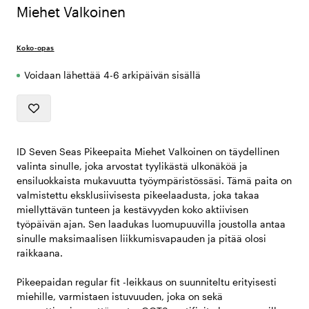
Miehet Valkoinen
Koko-opas
Voidaan lähettää 4-6 arkipäivän sisällä
ID Seven Seas Pikeepaita Miehet Valkoinen on täydellinen
valinta sinulle, joka arvostat tyylikästä ulkonäköä ja
ensiluokkaista mukavuutta työympäristössäsi. Tämä paita on
valmistettu eksklusiivisesta pikeelaadusta, joka takaa
miellyttävän tunteen ja kestävyyden koko aktiivisen
työpäivän ajan. Sen laadukas luomupuuvilla joustolla antaa
sinulle maksimaalisen liikkumisvapauden ja pitää olosi
raikkaana.
Pikeepaidan regular fit -leikkaus on suunniteltu erityisesti
miehille, varmistaen istuvuuden, joka on sekä