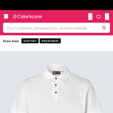
Trustpilot
Katso lisää:
VAATTEET
PIKEEPAIDAT