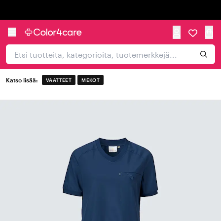
Trustpilot
Katso lisää:
VAATTEET
MEKOT