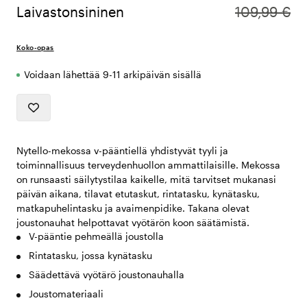
Laivastonsininen
109,99 €
Koko-opas
Voidaan lähettää 9-11 arkipäivän sisällä
Nytello-mekossa v-pääntiellä yhdistyvät tyyli ja
toiminnallisuus terveydenhuollon ammattilaisille. Mekossa
on runsaasti säilytystilaa kaikelle, mitä tarvitset mukanasi
päivän aikana, tilavat etutaskut, rintatasku, kynätasku,
matkapuhelintasku ja avaimenpidike. Takana olevat
joustonauhat helpottavat vyötärön koon säätämistä.
V-pääntie pehmeällä joustolla
Rintatasku, jossa kynätasku
Säädettävä vyötärö joustonauhalla
Joustomateriaali