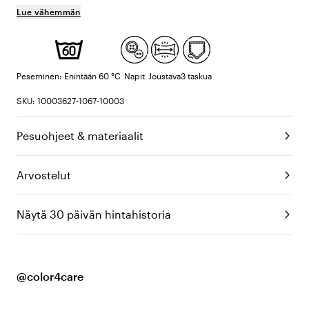
Lue vähemmän
Peseminen: Enintään 60 °C
Napit
Joustava
3 taskua
SKU: 10003627-1067-10003
Pesuohjeet & materiaalit
Arvostelut
Näytä 30 päivän hintahistoria
@color4care