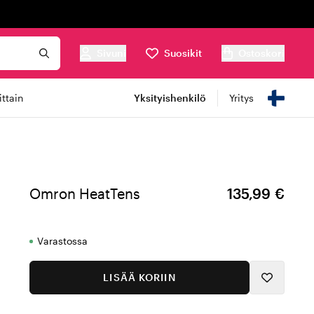
Sivuni
Suosikit
Ostoskori
ttain
Yksityishenkilö
Yritys
Omron HeatTens
135,99 €
Varastossa
LISÄÄ KORIIN