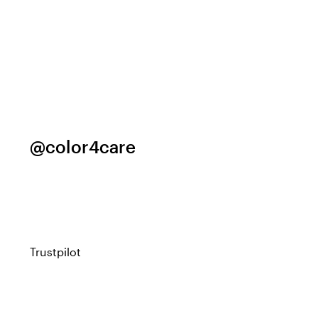
@color4care
Trustpilot