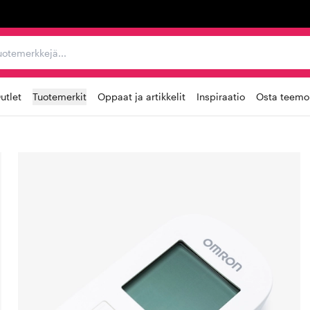
ta, tuotemerkkejä...
utlet
Tuotemerkit
Oppaat ja artikkelit
Inspiraatio
Osta teemoi