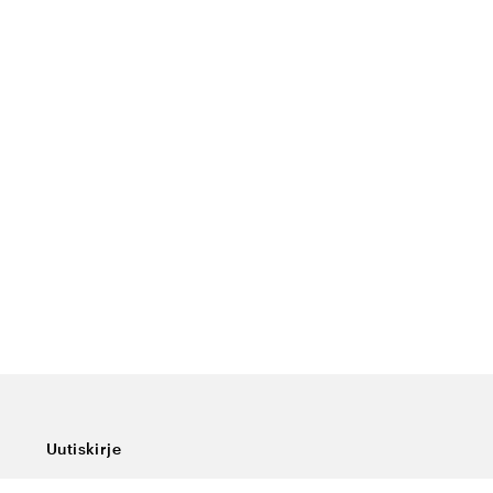
Uutiskirje
Tilaa uutiskirjeemme, niin saat viimeisimmät uutiset,