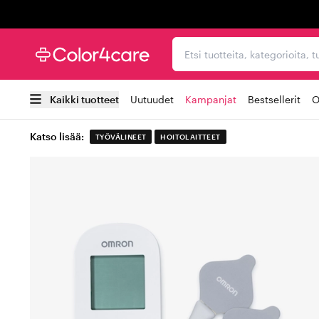
Trustpilot
Etsi tuotteita, kategorioi
Kaikki tuotteet
Uutuudet
Kampanjat
Bestsellerit
O
Katso lisää:
TYÖVÄLINEET
HOITOLAITTEET