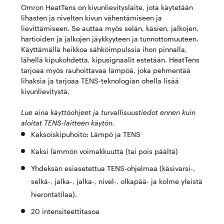
Omron HeatTens on kivunlievityslaite, jota käytetään
lihasten ja nivelten kivun vähentämiseen ja
lievittämiseen. Se auttaa myös selän, käsien, jalkojen,
hartioiden ja jalkojen jäykkyyteen ja tunnottomuuteen.
Käyttämällä heikkoa sähköimpulssia ihon pinnalla,
lähellä kipukohdetta, kipusignaalit estetään. HeatTens
tarjoaa myös rauhoittavaa lämpöä, joka pehmentää
lihaksia ja tarjoaa TENS-teknologian ohella lisää
kivunlievitystä.
Lue aina käyttöohjeet ja turvallisuustiedot ennen kuin
aloitat TENS-laitteen käytön.
Kaksoiskipuhoito: Lämpö ja TENS
Kaksi lämmön voimakkuutta (tai pois päältä)
Yhdeksän esiasetettua TENS-ohjelmaa (käsivarsi-,
selkä-, jalka-, jalka-, nivel-, olkapää- ja kolme yleistä
hierontatilaa).
20 intensiteettitasoa