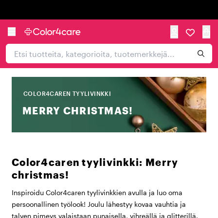
Trustpilot
COLOR4CAREN TYYLIVINKKI
MERRY CHRISTMAS!
Color4caren tyylivinkki: Merry
christmas!
Inspiroidu Color4caren tyylivinkkien avulla ja luo oma
persoonallinen työlook! Joulu lähestyy kovaa vauhtia ja
talven pimeys valaistaan punaisella, vihreällä ja glitterillä.