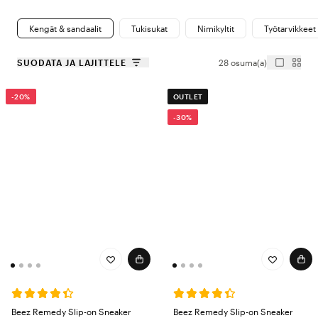
Kengät & sandaalit
Tukisukat
Nimikyltit
Työtarvikkeet
SUODATA JA LAJITTELE
28 osuma(a)
-20%
OUTLET
-30%
Beez Remedy Slip-on Sneaker
Beez Remedy Slip-on Sneaker