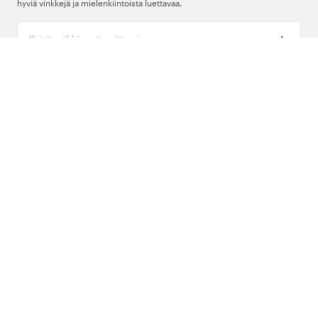
hyviä vinkkejä ja mielenkiintoista luettavaa.
Kirjoita sähköpostiosoitteesi
Meistä
Tuki
Seuraa meitä
Suomi
Copyright © 2026 , Color4care