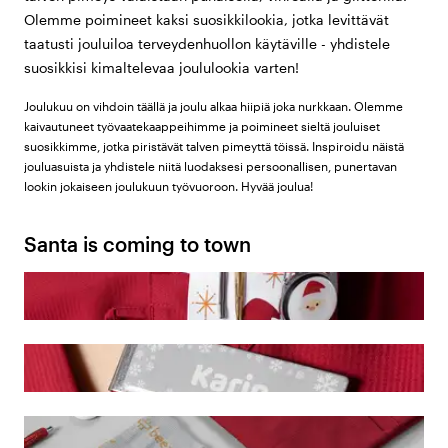
Olemme poimineet kaksi suosikkilookia, jotka levittävät
taatusti jouluiloa terveydenhuollon käytäville - yhdistele
suosikkisi kimaltelevaa joululookia varten!
Joulukuu on vihdoin täällä ja joulu alkaa hiipiä joka nurkkaan. Olemme
kaivautuneet työvaatekaappeihimme ja poimineet sieltä jouluiset
suosikkimme, jotka piristävät talven pimeyttä töissä. Inspiroidu näistä
jouluasuista ja yhdistele niitä luodaksesi persoonallisen, punertavan
lookin jokaiseen joulukuun työvuoroon. Hyvää joulua!
Santa is coming to town