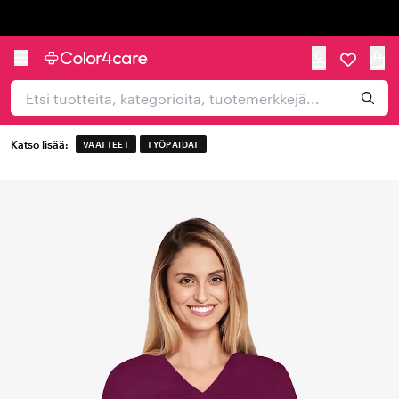
Trustpilot
Katso lisää:
VAATTEET
TYÖPAIDAT