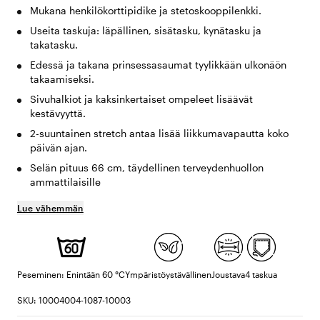
Mukana henkilökorttipidike ja stetoskooppilenkki.
Useita taskuja: läpällinen, sisätasku, kynätasku ja
takatasku.
Edessä ja takana prinsessasaumat tyylikkään ulkonäön
takaamiseksi.
Sivuhalkiot ja kaksinkertaiset ompeleet lisäävät
kestävyyttä.
2-suuntainen stretch antaa lisää liikkumavapautta koko
päivän ajan.
Selän pituus 66 cm, täydellinen terveydenhuollon
ammattilaisille
Lue vähemmän
Peseminen: Enintään 60 °C
Ympäristöystävällinen
Joustava
4 taskua
SKU: 10004004-1087-10003