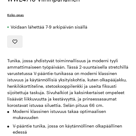
Koko-opas
Voidaan lähettää 7-9 arkipäivän sisällä
Tunika, jossa yhdistyvät toiminnallisuus ja moderni tyyli
ammattimaiseen työpäivään. Tässä 2-suuntaisella stretchillä
varustetussa V-pääntie-tunikassa on moderni klassinen
istuvuus ja käytännöllisiä yksityiskohtia, kuten olkapääjakku,
henkilökorttiteline, stetoskooppilenkki ja useita fiksusti
sijoitettuja taskuja. Sivuhalkiot ja kaksinkertaiset ompeleet
lisäävät liikkuvuutta ja kestävyyttä, ja prinsessasaumat
korostavat istuvaa siluettia. Selän pituus 66 cm.
Moderni klassinen istuvuus takaa optimaalisen
mukavuuden
V-pääntie tunika, jossa on käytännöllinen olkapäällinen
edessä