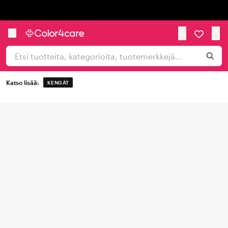
Trustpilot
Katso lisää:
KENGÄT