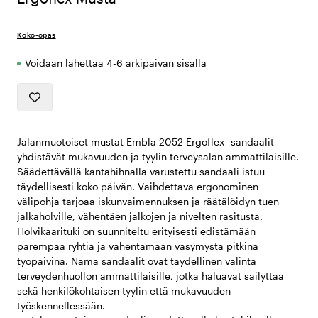
Koko-opas
Voidaan lähettää 4-6 arkipäivän sisällä
Jalanmuotoiset mustat Embla 2052 Ergoflex -sandaalit
yhdistävät mukavuuden ja tyylin terveysalan ammattilaisille.
Säädettävällä kantahihnalla varustettu sandaali istuu
täydellisesti koko päivän. Vaihdettava ergonominen
välipohja tarjoaa iskunvaimennuksen ja räätälöidyn tuen
jalkaholville, vähentäen jalkojen ja nivelten rasitusta.
Holvikaarituki on suunniteltu erityisesti edistämään
parempaa ryhtiä ja vähentämään väsymystä pitkinä
työpäivinä. Nämä sandaalit ovat täydellinen valinta
terveydenhuollon ammattilaisille, jotka haluavat säilyttää
sekä henkilökohtaisen tyylin että mukavuuden
työskennellessään.