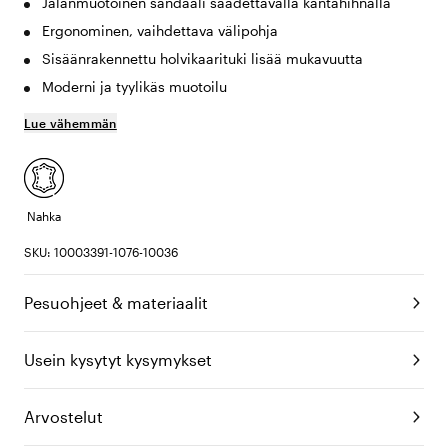
Jalanmuotoinen sandaali säädettävällä kantahihnalla
Ergonominen, vaihdettava välipohja
Sisäänrakennettu holvikaarituki lisää mukavuutta
Moderni ja tyylikäs muotoilu
Lue vähemmän
Nahka
SKU: 10003391-1076-10036
Pesuohjeet & materiaalit
Usein kysytyt kysymykset
Arvostelut