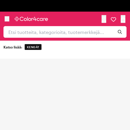
Trustpilot
Katso lisää:
KENGÄT