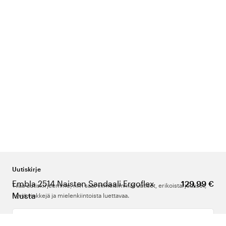
Uutiskirje
Embla 2514 Naisten Sandaali Ergoflex
129,99 €
Tilaa uutiskirjeemme, niin saat viimeisimmät uutiset, erikoistarjoukset,
Musta
hyviä vinkkejä ja mielenkiintoista luettavaa.
Kirjoita sähköpostiosoitteesi