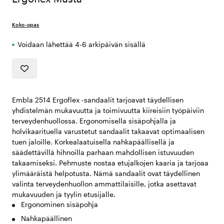
Koko-opas
Voidaan lähettää 4-6 arkipäivän sisällä
Embla 2514 Ergoflex -sandaalit tarjoavat täydellisen
yhdistelmän mukavuutta ja toimivuutta kiireisiin työpäiviin
terveydenhuollossa. Ergonomisella sisäpohjalla ja
holvikaarituella varustetut sandaalit takaavat optimaalisen
tuen jaloille. Korkealaatuisella nahkapäällisellä ja
säädettävillä hihnoilla parhaan mahdollisen istuvuuden
takaamiseksi. Pehmuste nostaa etujalkojen kaaria ja tarjoaa
ylimääräistä helpotusta. Nämä sandaalit ovat täydellinen
valinta terveydenhuollon ammattilaisille, jotka asettavat
mukavuuden ja tyylin etusijalle.
Ergonominen sisäpohja
Nahkapäällinen