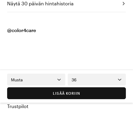
Näytä 30 päivän hintahistoria
@color4care
Musta
36
LISÄÄ KORIIN
Trustpilot