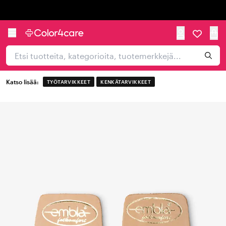
Trustpilot
Katso lisää:
TYÖTARVIKKEET
KENKÄTARVIKKEET