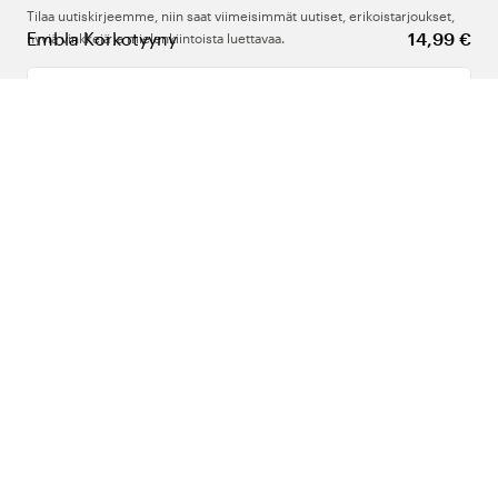
Tilaa uutiskirjeemme, niin saat viimeisimmät uutiset, erikoistarjoukset,
Embla Korkotyyny
14,99 €
hyviä vinkkejä ja mielenkiintoista luettavaa.
Kirjoita sähköpostiosoitteesi
Meistä
Tuki
Seuraa meitä
Suomi