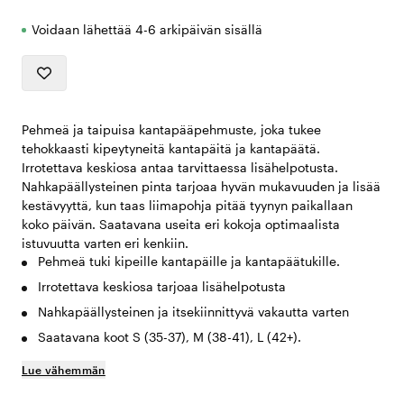
Voidaan lähettää 4-6 arkipäivän sisällä
Pehmeä ja taipuisa kantapääpehmuste, joka tukee
tehokkaasti kipeytyneitä kantapäitä ja kantapäätä.
Irrotettava keskiosa antaa tarvittaessa lisähelpotusta.
Nahkapäällysteinen pinta tarjoaa hyvän mukavuuden ja lisää
kestävyyttä, kun taas liimapohja pitää tyynyn paikallaan
koko päivän. Saatavana useita eri kokoja optimaalista
istuvuutta varten eri kenkiin.
Pehmeä tuki kipeille kantapäille ja kantapäätukille.
Irrotettava keskiosa tarjoaa lisähelpotusta
Nahkapäällysteinen ja itsekiinnittyvä vakautta varten
Saatavana koot S (35-37), M (38-41), L (42+).
Lue vähemmän