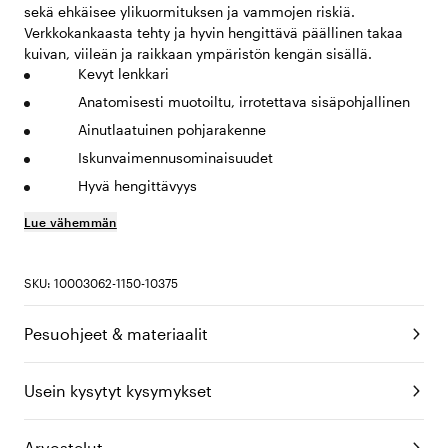
sekä ehkäisee ylikuormituksen ja vammojen riskiä.
Verkkokankaasta tehty ja hyvin hengittävä päällinen takaa
kuivan, viileän ja raikkaan ympäristön kengän sisällä.
Kevyt lenkkari
Anatomisesti muotoiltu, irrotettava sisäpohjallinen
Ainutlaatuinen pohjarakenne
Iskunvaimennusominaisuudet
Hyvä hengittävyys
Lue vähemmän
SKU: 10003062-1150-10375
Pesuohjeet & materiaalit
Usein kysytyt kysymykset
Arvostelut