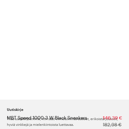
Uutiskirje
MBT Speed 1000-3 W Black Sneakers
146,39 €
Tilaa uutiskirjeemme, niin saat viimeisimmät uutiset, erikoistarjoukset,
182,98 €
hyviä vinkkejä ja mielenkiintoista luettavaa.