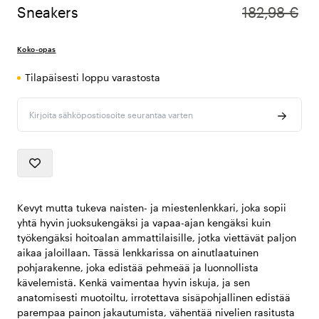
Sneakers
182,98 €
Koko-opas
Tilapäisesti loppu varastosta
Kirjoita sähköpostiosoite seurantaa varten
Kevyt mutta tukeva naisten- ja miestenlenkkari, joka sopii
yhtä hyvin juoksukengäksi ja vapaa-ajan kengäksi kuin
työkengäksi hoitoalan ammattilaisille, jotka viettävät paljon
aikaa jaloillaan. Tässä lenkkarissa on ainutlaatuinen
pohjarakenne, joka edistää pehmeää ja luonnollista
kävelemistä. Kenkä vaimentaa hyvin iskuja, ja sen
anatomisesti muotoiltu, irrotettava sisäpohjallinen edistää
parempaa painon jakautumista, vähentää nivelien rasitusta