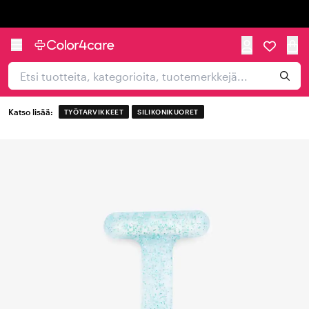
Trustpilot
Katso lisää:
TYÖTARVIKKEET
SILIKONIKUORET