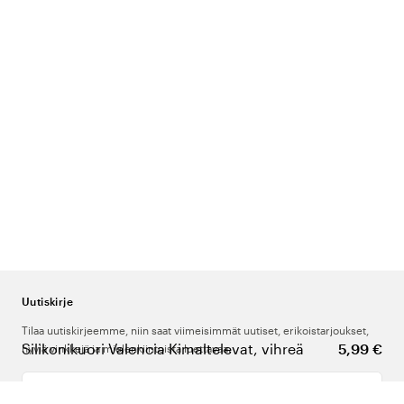
Uutiskirje
Tilaa uutiskirjeemme, niin saat viimeisimmät uutiset, erikoistarjoukset,
Silikonikuori Valencia Kimaltelevat, vihreä
5,99 €
hyviä vinkkejä ja mielenkiintoista luettavaa.
Kirjoita sähköpostiosoitteesi