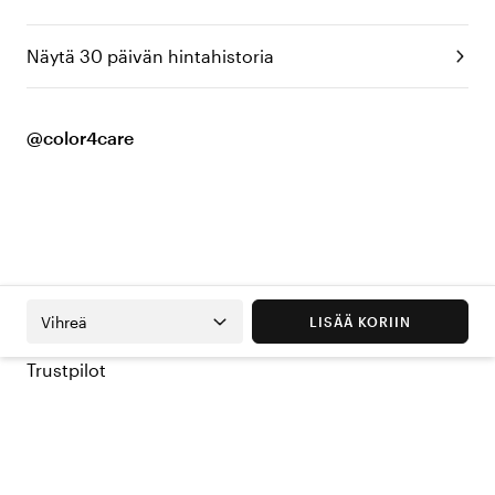
Näytä 30 päivän hintahistoria
@color4care
Vihreä
LISÄÄ KORIIN
Trustpilot