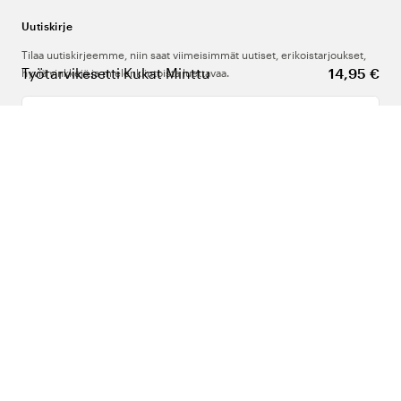
Uutiskirje
Tilaa uutiskirjeemme, niin saat viimeisimmät uutiset, erikoistarjoukset,
Työtarvikesetti Kukat Minttu
14,95 €
hyviä vinkkejä ja mielenkiintoista luettavaa.
Kirjoita sähköpostiosoitteesi
Meistä
Tuki
Seuraa meitä
Suomi