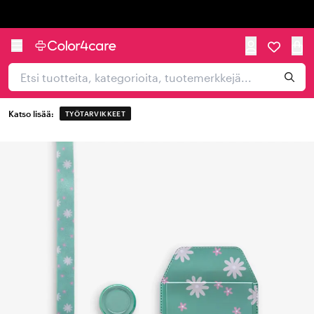
Trustpilot
Katso lisää:
TYÖTARVIKKEET