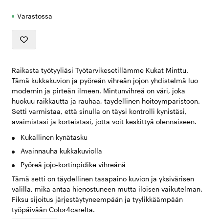
Varastossa
Raikasta työtyyliäsi Työtarvikesetillämme Kukat Minttu.
Tämä kukkakuvion ja pyöreän vihreän jojon yhdistelmä luo
modernin ja pirteän ilmeen. Mintunvihreä on väri, joka
huokuu raikkautta ja rauhaa, täydellinen hoitoympäristöön.
Setti varmistaa, että sinulla on täysi kontrolli kynistäsi,
avaimistasi ja korteistasi, jotta voit keskittyä olennaiseen.
Kukallinen kynätasku
Avainnauha kukkakuviolla
Pyöreä jojo-kortinpidike vihreänä
Tämä setti on täydellinen tasapaino kuvion ja yksivärisen
välillä, mikä antaa hienostuneen mutta iloisen vaikutelman.
Fiksu sijoitus järjestäytyneempään ja tyylikkäämpään
työpäivään Color4carelta.