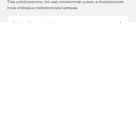
Tilaa uutiskirjeemme, niin saat viimeisimmät uutiset, erikoistarjoukset,
hyviä vinkkejä ja mielenkiintoista luettavaa.
Kirjoita sähköpostiosoitteesi
Meistä
Tuki
Seuraa meitä
Suomi