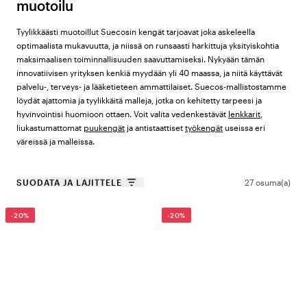
muotoilu
Tyylikkäästi muotoillut Suecosin kengät tarjoavat joka askeleella
optimaalista mukavuutta, ja niissä on runsaasti harkittuja yksityiskohtia
maksimaalisen toiminnallisuuden saavuttamiseksi. Nykyään tämän
innovatiivisen yrityksen kenkiä myydään yli 40 maassa, ja niitä käyttävät
palvelu-, terveys- ja lääketieteen ammattilaiset. Suecos-mallistostamme
löydät ajattomia ja tyylikkäitä malleja, jotka on kehitetty tarpeesi ja
hyvinvointisi huomioon ottaen. Voit valita vedenkestävät
lenkkarit
,
liukastumattomat
puukengät
ja antistaattiset
työkengät
useissa eri
väreissä ja malleissa.
SUODATA JA LAJITTELE
27 osuma(a)
-20%
-20%