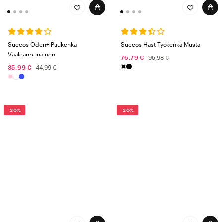
Suecos Oden+ Puukenkä
Suecos Hast Työkenkä Musta
Vaaleanpunainen
76,79 €
95,98 €
35,99 €
44,99 €
-20%
-20%