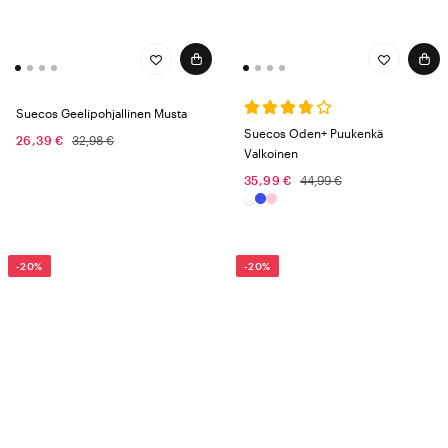
Suecos Geelipohjallinen Musta
Suecos Oden+ Puukenkä
26,39 €
32,98 €
Valkoinen
35,99 €
44,99 €
-20%
-20%