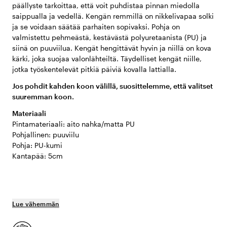
päällyste tarkoittaa, että voit puhdistaa pinnan miedolla
saippualla ja vedellä. Kengän remmillä on nikkelivapaa solki
ja se voidaan säätää parhaiten sopivaksi. Pohja on
valmistettu pehmeästä, kestävästä polyuretaanista (PU) ja
siinä on puuviilua. Kengät hengittävät hyvin ja niillä on kova
kärki, joka suojaa valonlähteiltä. Täydelliset kengät niille,
jotka työskentelevät pitkiä päiviä kovalla lattialla.
Jos pohdit kahden koon välillä, suosittelemme, että valitset
suuremman koon.
Materiaali
Pintamateriaali: aito nahka/matta PU
Pohjallinen: puuviilu
Pohja: PU-kumi
Kantapää: 5cm
Lue vähemmän