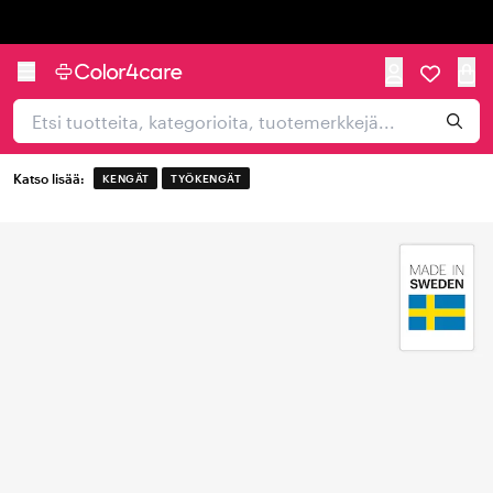
Trustpilot
Katso lisää:
KENGÄT
TYÖKENGÄT