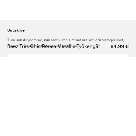
Uutiskirje
Tilaa uutiskirjeemme, niin saat viimeisimmät uutiset, erikoistarjoukset,
Beez Très Chic Roosa Metallic Työkengät
84,99 €
hyviä vinkkejä ja mielenkiintoista luettavaa.
Kirjoita sähköpostiosoitteesi
Meistä
Tuki
Seuraa meitä
Suomi