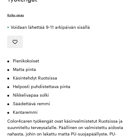
Koko-opas
Voidaan lähettää 9-11 arkipäivän sisällä
Pienikokoiset
Matta pinta
Käsintehdyt Ruotsissa
Helposti puhdistettava pinta
Nikkelivapaa solki
Säädettävä remmi
Kantaremmi
Color4caren työkengät ovat käsinvalmistetut Ruotsissa ja
suunniteltu terveysalalle. Päällinen on valmistettu aidosta
nahasta, johin on lakattu matta PU-suojapäällyste. PU-