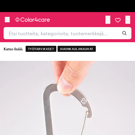
Trustpilot
Katso lisää:
TYÖTARVIKKEET
AVAINKAULANAUHAT