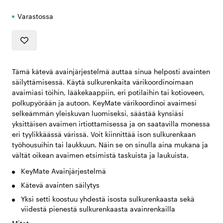
Varastossa
Tämä kätevä avainjärjestelmä auttaa sinua helposti avainten
säilyttämisessä. Käytä sulkurenkaita värikoordinoimaan
avaimiasi töihin, lääkekaappiin, eri potilaihin tai kotioveen,
polkupyörään ja autoon. KeyMate värikoordinoi avaimesi
selkeämmän yleiskuvan luomiseksi, säästää kynsiäsi
yksittäisen avaimen irtiottamisessa ja on saatavilla monessa
eri tyylikkäässä värissä. Voit kiinnittää ison sulkurenkaan
työhousuihin tai laukkuun. Näin se on sinulla aina mukana ja
vältät oikean avaimen etsimistä taskuista ja laukuista.
KeyMate Avainjärjestelmä
Kätevä avainten säilytys
Yksi setti koostuu yhdestä isosta sulkurenkaasta sekä
viidestä pienestä sulkurenkaasta avainrenkailla