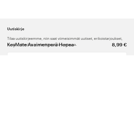
Uutiskirje
Tilaa uutiskirjeemme, niin saat viimeisimmät uutiset, erikoistarjoukset,
KeyMate Avaimenperä Hopea
8,99 €
hyviä vinkkejä ja mielenkiintoista luettavaa.
Kirjoita sähköpostiosoitteesi
Meistä
Tuki
Seuraa meitä
Suomi