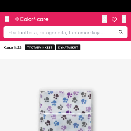
Trustpilot
Katso lisää:
TYÖTARVIKKEET
KYNÄTASKUT