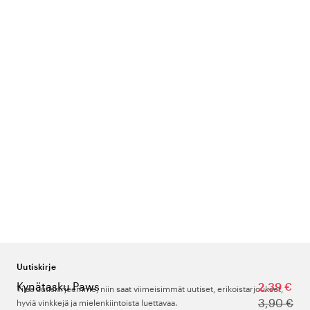
Uutiskirje
Kynätasku Paws
2,39 €
Tilaa uutiskirjeemme, niin saat viimeisimmät uutiset, erikoistarjoukset,
3,90 €
hyviä vinkkejä ja mielenkiintoista luettavaa.