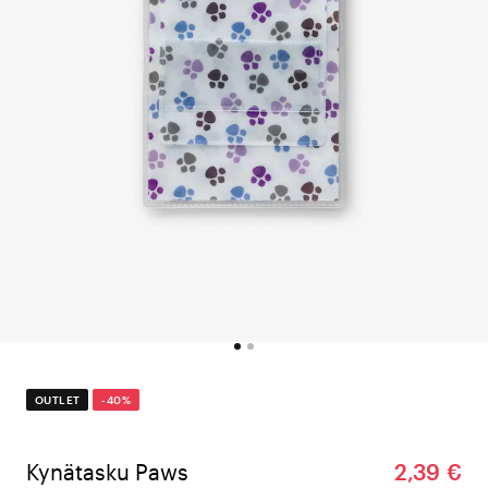
OUTLET
-40%
Kynätasku Paws
2,39 €