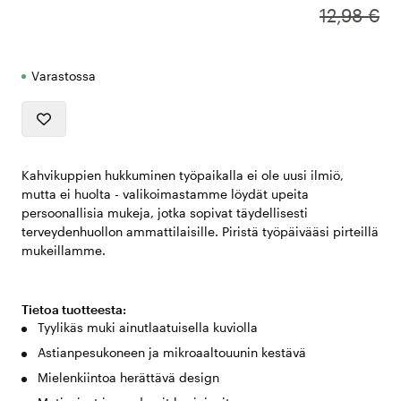
12,98 €
Varastossa
Kahvikuppien hukkuminen työpaikalla ei ole uusi ilmiö,
mutta ei huolta - valikoimastamme löydät upeita
persoonallisia mukeja, jotka sopivat täydellisesti
terveydenhuollon ammattilaisille. Piristä työpäivääsi pirteillä
mukeillamme.
Tietoa tuotteesta:
Tyylikäs muki ainutlaatuisella kuviolla
Astianpesukoneen ja mikroaaltouunin kestävä
Mielenkiintoa herättävä design