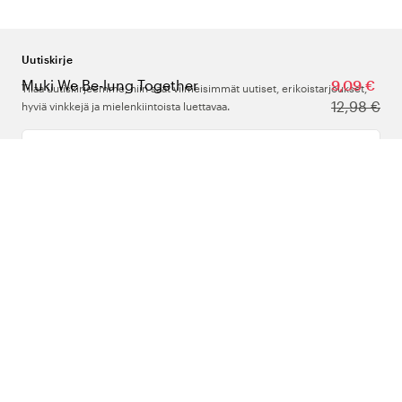
Uutiskirje
Muki We Be-lung Together
9,09 €
Tilaa uutiskirjeemme, niin saat viimeisimmät uutiset, erikoistarjoukset,
12,98 €
hyviä vinkkejä ja mielenkiintoista luettavaa.
Kirjoita sähköpostiosoitteesi
Meistä
Tuki
Seuraa meitä
Suomi