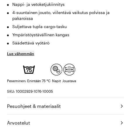
Nappi- ja vetoketjukiinnitys
4-suuntainen jousto, viilentävä vaikutus polvissa ja
pakaroissa
Suljettava tupla cargo-tasku
Ympäristöystävällinen kangas
Säädettävä vyötärö
Lue vähemmän
Peseminen: Enintään 75 °C
Napit
Joustava
SKU: 10002929-1076-10005
Pesuohjeet & materiaalit
Arvostelut