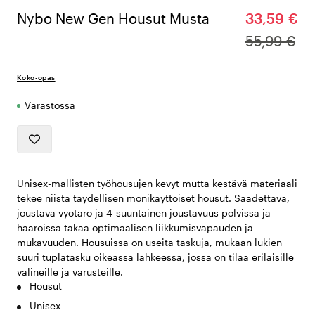
Nybo New Gen Housut Musta
33,59 €
55,99 €
Koko-opas
Varastossa
Unisex-mallisten työhousujen kevyt mutta kestävä materiaali
tekee niistä täydellisen monikäyttöiset housut. Säädettävä,
joustava vyötärö ja 4-suuntainen joustavuus polvissa ja
haaroissa takaa optimaalisen liikkumisvapauden ja
mukavuuden. Housuissa on useita taskuja, mukaan lukien
suuri tuplatasku oikeassa lahkeessa, jossa on tilaa erilaisille
välineille ja varusteille.
Housut
Unisex