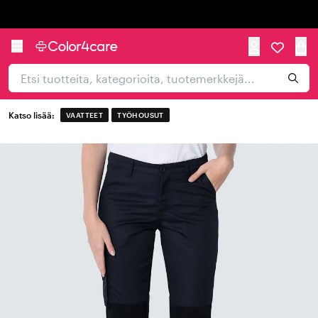
Trustpilot
Katso lisää:
VAATTEET
TYÖHOUSUT