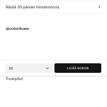
Näytä 30 päivän hintahistoria
@color4care
XS
LISÄÄ KORIIN
Trustpilot