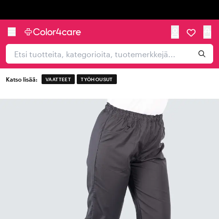
Trustpilot
Katso lisää:
VAATTEET
TYÖHOUSUT