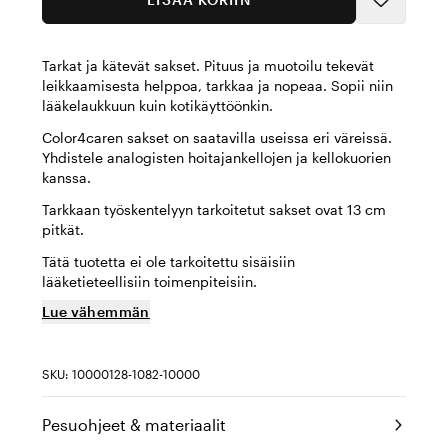
Tarkat ja kätevät sakset. Pituus ja muotoilu tekevät
leikkaamisesta helppoa, tarkkaa ja nopeaa. Sopii niin
lääkelaukkuun kuin kotikäyttöönkin.
Color4caren sakset on saatavilla useissa eri väreissä.
Yhdistele analogisten hoitajankellojen ja kellokuorien
kanssa.
Tarkkaan työskentelyyn tarkoitetut sakset ovat 13 cm
pitkät.
Tätä tuotetta ei ole tarkoitettu sisäisiin
lääketieteellisiin toimenpiteisiin.
Lue vähemmän
SKU: 10000128-1082-10000
Pesuohjeet & materiaalit