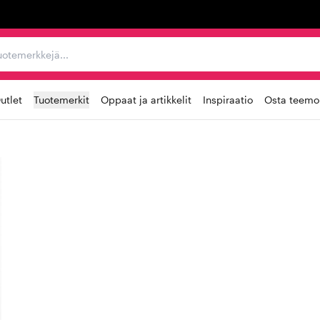
ta, tuotemerkkejä...
utlet
Tuotemerkit
Oppaat ja artikkelit
Inspiraatio
Osta teemoi