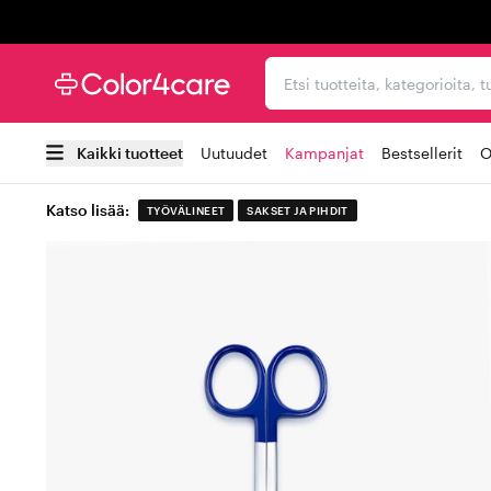
Trustpilot
Etsi tuotteita, kategorioi
Kaikki tuotteet
Uutuudet
Kampanjat
Bestsellerit
O
Katso lisää:
TYÖVÄLINEET
SAKSET JA PIHDIT