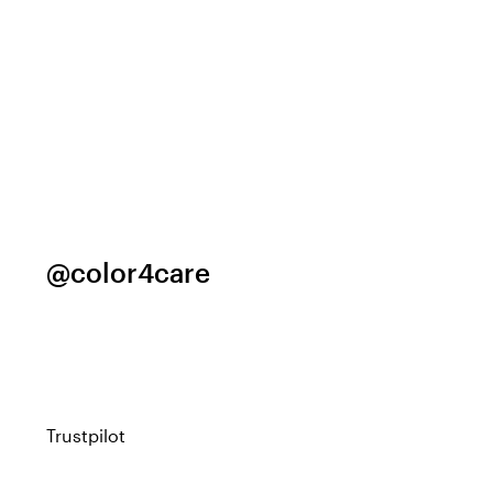
@color4care
Trustpilot