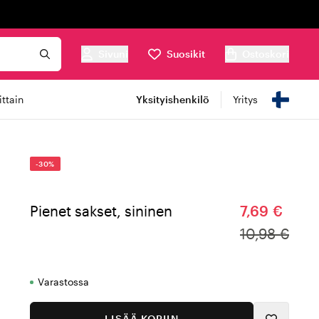
Sivuni
Suosikit
Ostoskori
ttain
Yksityishenkilö
Yritys
-30%
Pienet sakset, sininen
7,69 €
10,98 €
Varastossa
LISÄÄ KORIIN