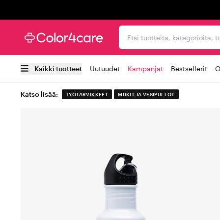
Trustpilot
Etsi tuotteita, kategorioi
Kaikki tuotteet
Uutuudet
Kampanjat
Bestsellerit
O
Katso lisää:
TYÖTARVIKKEET
MUKIT JA VESIPULLOT