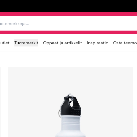
ta, tuotemerkkejä...
utlet
Tuotemerkit
Oppaat ja artikkelit
Inspiraatio
Osta teemoi