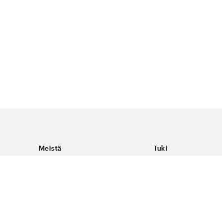
Meistä
Tuki
Tietoja Color4caresta
Ota yhteyttä
Yleisiä kysymyksiä
Ehdot
Toimitukset & palaut