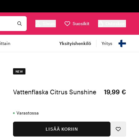
Sivuni
Suosikit
Ostoskori
ttain
Yksityishenkilö
Yritys
NEW
Vattenflaska Citrus Sunshine
19,99 €
Varastossa
LISÄÄ KORIIN