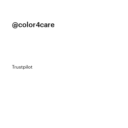
@color4care
Trustpilot