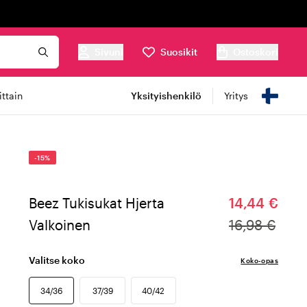
Sivuni
Suosikit
Ostoskori
ttain
Yksityishenkilö
Yritys
-15%
Beez Tukisukat Hjerta
14,44 €
Valkoinen
16,98 €
Valitse koko
Koko-opas
34/36
37/39
40/42