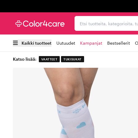
Trustpilot
Etsi tuotteita, kategorioi
Kaikki tuotteet
Uutuudet
Kampanjat
Bestsellerit
O
Katso lisää:
VAATTEET
TUKISUKAT