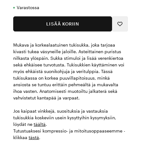
Varastossa
LISÄÄ KORIIN
Mukava ja korkealaatuinen tukisukka, joka tarjoaa
kivasti tukea väsyneille jaloille. Asteittainen puristus
nilkasta ylöspäin. Sukka stimuloi ja lisää verenkiertoa
sekä ehkäisee turvotusta. Tukisukkien käyttäminen voi
myös ehkäistä suonikohjuja ja veritulppia. Tässä
tukisukassa on korkea puuvillapitoisuus, minkä
ansiosta se tuntuu erittäin pehmeältä ja mukavalta
ihoa vasten. Anatomisesti muotoiltu jalkaterä sekä
vahvistetut kantapää ja varpaat.
Jos kaipaat vinkkejä, suosituksia ja vastauksia
tukisukkia koskeviin usein kysyttyihin kysymyksiin,
löydät ne
täältä
.
Tutustuaksesi kompressio- ja mitoitusoppaaseemme -
klikkaa
tästä
.