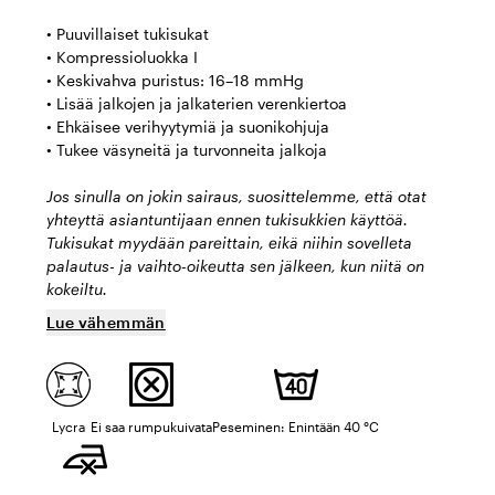
• Puuvillaiset tukisukat
• Kompressioluokka I
• Keskivahva puristus: 16–18 mmHg
• Lisää jalkojen ja jalkaterien verenkiertoa
• Ehkäisee verihyytymiä ja suonikohjuja
• Tukee väsyneitä ja turvonneita jalkoja
Jos sinulla on jokin sairaus, suosittelemme, että otat
yhteyttä asiantuntijaan ennen tukisukkien käyttöä.
Tukisukat myydään pareittain, eikä niihin sovelleta
palautus- ja vaihto-oikeutta sen jälkeen, kun niitä on
kokeiltu.
Lue vähemmän
Lycra
Ei saa rumpukuivata
Peseminen: Enintään 40 °C