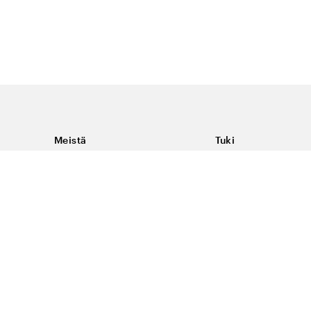
Meistä
Tuki
Tietoja Color4caresta
Ota yhteyttä
Yleisiä kysymyksiä
Ehdot
Toimitukset & palaut
Peruutus, palautus ja
virheilmoituksen te
Tietosuoja & evästee