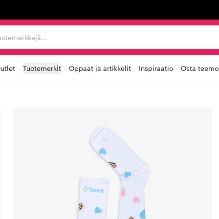
ta, tuotemerkkejä...
utlet
Tuotemerkit
Oppaat ja artikkelit
Inspiraatio
Osta teemoi