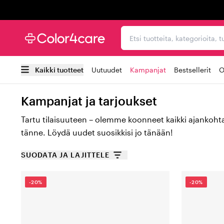
Trustpilot
Etsi tuotteita, kategorioi
Kaikki tuotteet
Uutuudet
Kampanjat
Bestsellerit
O
Kampanjat ja tarjoukset
Tartu tilaisuuteen – olemme koonneet kaikki ajankohta
tänne. Löydä uudet suosikkisi jo tänään!
SUODATA JA LAJITTELE
-20%
-20%