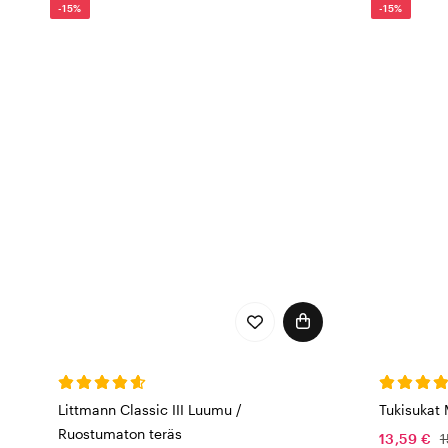
-15%
-15%
Littmann Classic III Luumu /
Tukisukat 
Ruostumaton teräs
13,59 €
1