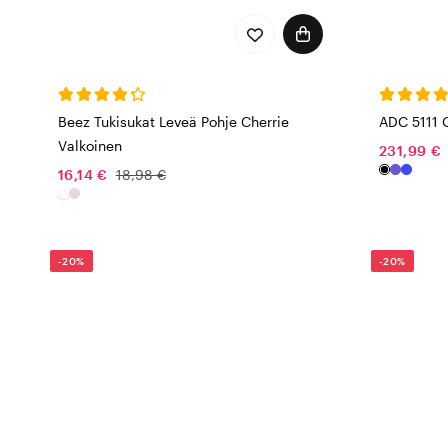
Beez Tukisukat Leveä Pohje Cherrie
ADC 5111 
Valkoinen
231,99 €
16,14 €
18,98 €
-20%
-20%