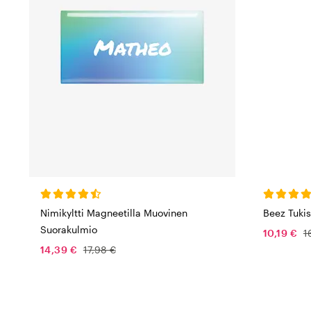
Beez Tuki
Nimikyltti Magneetilla Muovinen
Suorakulmio
10,19 €
1
14,39 €
17,98 €