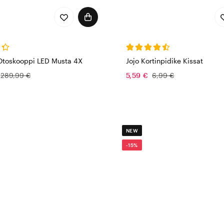
Otoskooppi LED Musta 4X
Jojo Kortinpidike Kissat
289,99 €
5,59 €
6,99 €
NEW
-15%