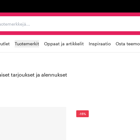
ta, tuotemerkkejä...
utlet
Tuotemerkit
Oppaat ja artikkelit
Inspiraatio
Osta teemoi
iset tarjoukset ja alennukset
-15%