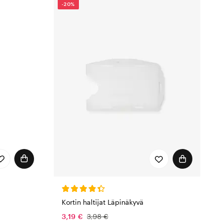
-20%
Kortin haltijat Läpinäkyvä
3,19 €
3,98 €