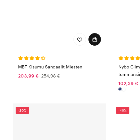
MBT Kisumu Sandaalit Miesten
Nybo Clim
tummansi
203,99 €
254,98 €
102,39 €
-20%
-40%