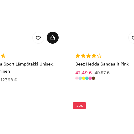
a Sport Lämpötakki Unisex,
Beez Hedda Sandaalit Pink
ninen
42,49 €
49,97 €
127,98 €
-20%