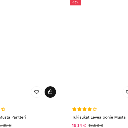
-15%
Musta Pantteri
Tukisukat Leveä pohje Musta
5,99 €
16,14 €
18,98 €