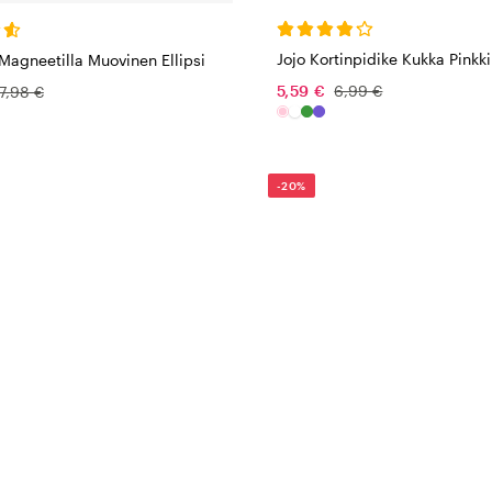
Jojo Kortinpidike Kukka Pinkki
 Magneetilla Muovinen Ellipsi
5,59 €
6,99 €
7,98 €
-20%