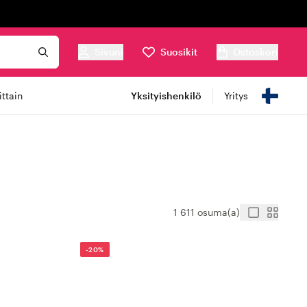
Sivuni
Suosikit
Ostoskori
ttain
Yksityishenkilö
Yritys
1 611 osuma(a)
-20%