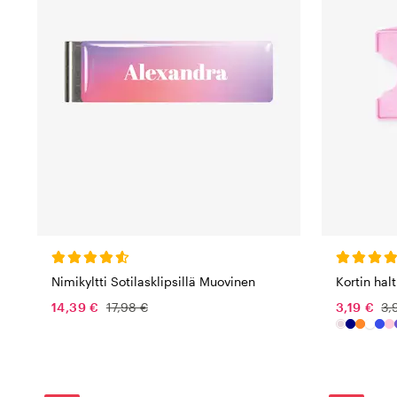
Nimikyltti Sotilasklipsillä Muovinen
Kortin hal
14,39 €
17,98 €
3,19 €
3,