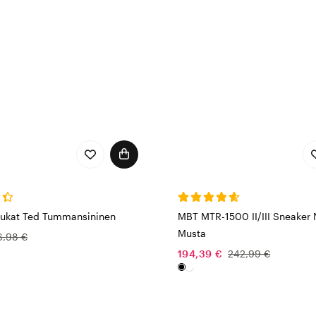
sukat Ted Tummansininen
MBT MTR-1500 II/III Sneaker 
Musta
6,98 €
194,39 €
242,99 €