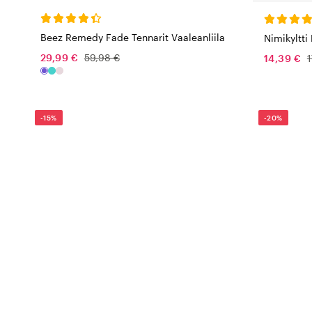
Beez Remedy Fade Tennarit Vaaleanliila
Nimikyltti
29,99 €
59,98 €
14,39 €
1
-15%
-20%