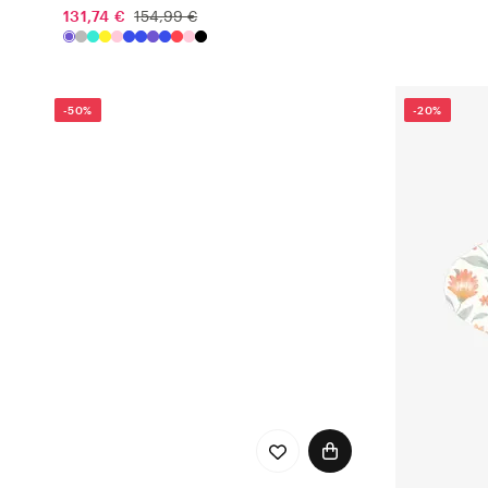
131,74 €
154,99 €
-50%
-20%