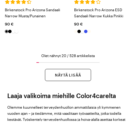
Birkenstock Pro Arizona Sandaali
Birkenstock Pro Arizona ESD
Narrow Musta/Punainen
Sandaali Narrow Kukka Pinkki
90 €
90 €
Olet nähnyt 20 / 528 artikkelista
NÄYTÄ LISÄÄ
Laaja valikoima miehille Color4carelta
Olemme kuunnelleet terveydenhuollon ammattilaisia yli kymmenen
vuoden ajan – ja tiedämme, mitä vaaditaan työvaatteilta, jotka todella
kestävät. Työskentely terveydenhuollossa ja hoiva-alalla asettaa korkeat
vaatimukset – ei vain sinulle henkilönä, vaan myös kaikelle, mitä kannat ja
käyt päivittäisessä työssä. Miehenä hoiva-alalla tarvitset vaatteita, kenkiä