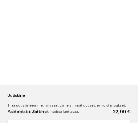
Uutiskirje
Tilaa uutiskirjeemme, niin saat viimeisimmät uutiset, erikoistarjoukset,
Äänirauta 256 hz
22,99 €
hyviä vinkkejä ja mielenkiintoista luettavaa.
Kirjoita sähköpostiosoitteesi