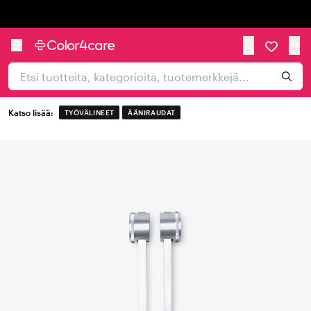
Trustpilot
Katso lisää:
TYÖVÄLINEET
ÄÄNIRAUDAT