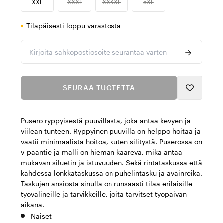
XXL
XXXL
XXXXL
5XL
Tilapäisesti loppu varastosta
Kirjoita sähköpostiosoite seurantaa varten
SEURAA TUOTETTA
Pusero ryppyisestä puuvillasta, joka antaa kevyen ja
viileän tunteen. Ryppyinen puuvilla on helppo hoitaa ja
vaatii minimaalista hoitoa, kuten silitystä. Puserossa on
v-pääntie ja malli on hieman kaareva, mikä antaa
mukavan siluetin ja istuvuuden. Sekä rintataskussa että
kahdessa lonkkataskussa on puhelintasku ja avainreikä.
Taskujen ansiosta sinulla on runsaasti tilaa erilaisille
työvälineille ja tarvikkeille, joita tarvitset työpäivän
aikana.
Naiset