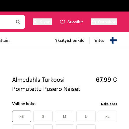
Sivuni
Suosikit
Ostoskori
ttain
Yksityishenkilö
Yritys
Almedahls Turkoosi
67,99 €
Poimutettu Pusero Naiset
Valitse koko
Koko-opas
XS
S
M
L
XL