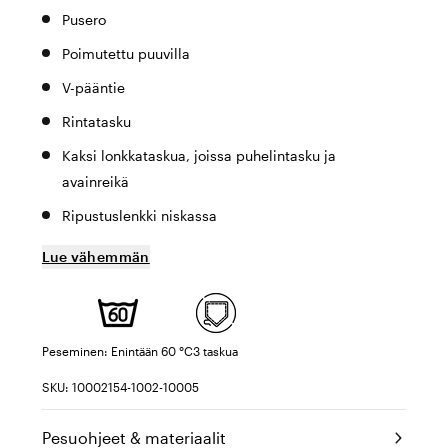
Pusero
Poimutettu puuvilla
V-pääntie
Rintatasku
Kaksi lonkkataskua, joissa puhelintasku ja
avainreikä
Ripustuslenkki niskassa
Lue vähemmän
Peseminen: Enintään 60 °C
3 taskua
SKU: 10002154-1002-10005
Pesuohjeet & materiaalit