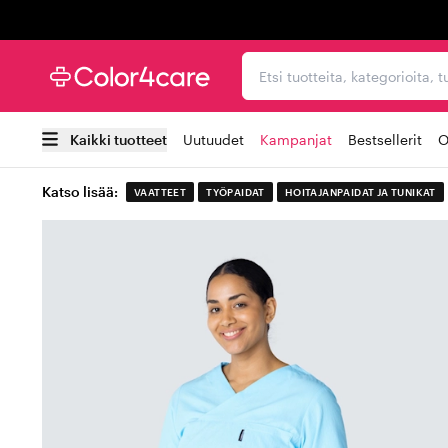
Trustpilot
Etsi tuotteita, kategorioi
Kaikki tuotteet
Uutuudet
Kampanjat
Bestsellerit
O
Katso lisää:
VAATTEET
TYÖPAIDAT
HOITAJANPAIDAT JA TUNIKAT