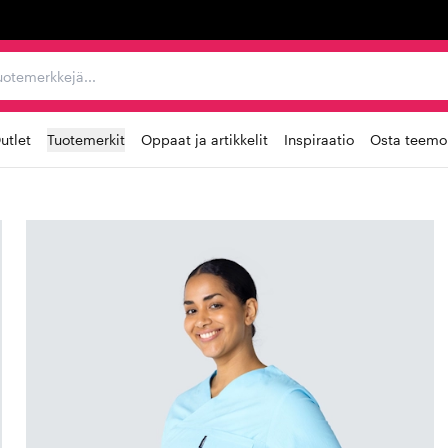
ta, tuotemerkkejä...
utlet
Tuotemerkit
Oppaat ja artikkelit
Inspiraatio
Osta teemoi