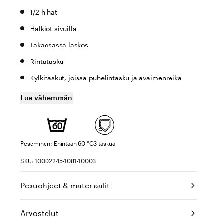
1/2 hihat
Halkiot sivuilla
Takaosassa laskos
Rintatasku
Kylkitaskut, joissa puhelintasku ja avaimenreikä
Lue vähemmän
Peseminen: Enintään 60 °C
3 taskua
SKU: 10002245-1081-10003
Pesuohjeet & materiaalit
Arvostelut