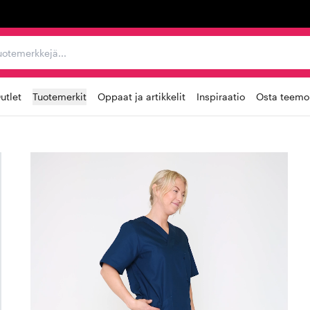
ta, tuotemerkkejä...
utlet
Tuotemerkit
Oppaat ja artikkelit
Inspiraatio
Osta teemoi