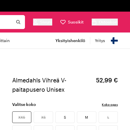
Sivuni
Suosikit
Ostoskori
ttain
Yksityishenkilö
Yritys
Almedahls Vihreä V-
52,99 €
paitapusero Unisex
Valitse koko
Koko-opas
XXS
XS
S
M
L