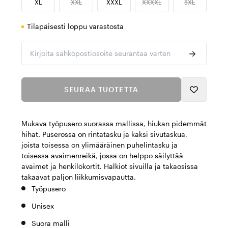
XL
XXL
XXXL
XXXXL
5XL
Tilapäisesti loppu varastosta
Kirjoita sähköpostiosoite seurantaa varten
SEURAA TUOTETTA
Mukava työpusero suorassa mallissa, hiukan pidemmät
hihat. Puserossa on rintatasku ja kaksi sivutaskua,
joista toisessa on ylimääräinen puhelintasku ja
toisessa avaimenreikä, jossa on helppo säilyttää
avaimet ja henkilökortit. Halkiot sivuilla ja takaosissa
takaavat paljon liikkumisvapautta.
Työpusero
Unisex
Suora malli