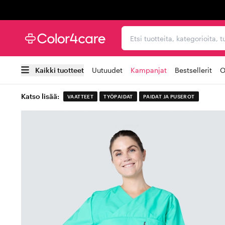
Trustpilot
Etsi tuotteita, kategorioi
Kaikki tuotteet
Uutuudet
Kampanjat
Bestsellerit
O
Katso lisää:
VAATTEET
TYÖPAIDAT
PAIDAT JA PUSEROT