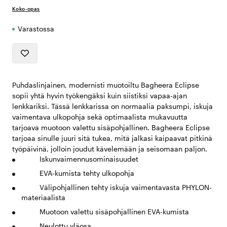
Koko-opas
Varastossa
Puhdaslinjainen, modernisti muotoiltu Bagheera Eclipse
sopii yhtä hyvin työkengäksi kuin siistiksi vapaa-ajan
lenkkariksi. Tässä lenkkarissa on normaalia paksumpi, iskuja
vaimentava ulkopohja sekä optimaalista mukavuutta
tarjoava muotoon valettu sisäpohjallinen. Bagheera Eclipse
tarjoaa sinulle juuri sitä tukea, mitä jalkasi kaipaavat pitkinä
työpäivinä, jolloin joudut kävelemään ja seisomaan paljon.
Iskunvaimennusominaisuudet
EVA-kumista tehty ulkopohja
Välipohjallinen tehty iskuja vaimentavasta PHYLON-
materiaalista
Muotoon valettu sisäpohjallinen EVA-kumista
Neulottu yläosa