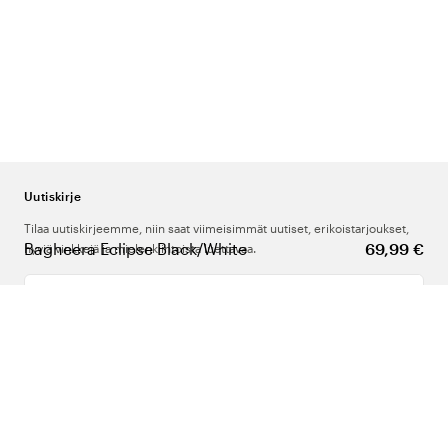
Uutiskirje
Tilaa uutiskirjeemme, niin saat viimeisimmät uutiset, erikoistarjoukset,
Bagheera Eclipse Black/White
69,99 €
hyviä vinkkejä ja mielenkiintoista luettavaa.
Kirjoita sähköpostiosoitteesi
Meistä
Tuki