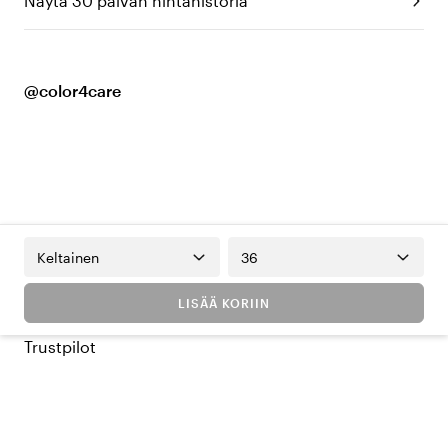
Näytä 30 päivän hintahistoria
@color4care
Keltainen
36
LISÄÄ KORIIN
Trustpilot