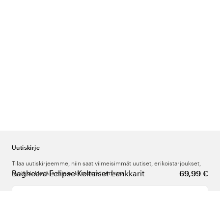
Uutiskirje
Tilaa uutiskirjeemme, niin saat viimeisimmät uutiset, erikoistarjoukset,
Bagheera Eclipse Keltaiset Lenkkarit
69,99 €
hyviä vinkkejä ja mielenkiintoista luettavaa.
Kirjoita sähköpostiosoitteesi