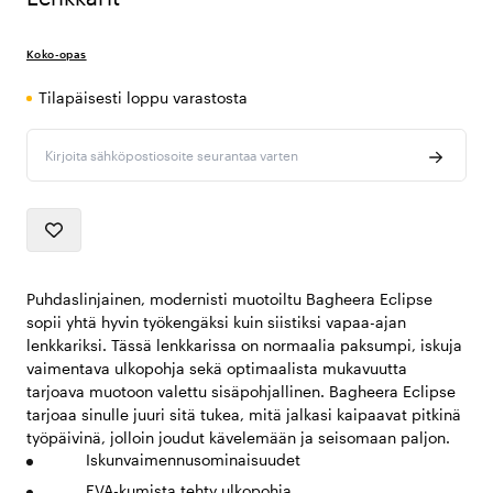
Koko-opas
Tilapäisesti loppu varastosta
Kirjoita sähköpostiosoite seurantaa varten
Puhdaslinjainen, modernisti muotoiltu Bagheera Eclipse
sopii yhtä hyvin työkengäksi kuin siistiksi vapaa-ajan
lenkkariksi. Tässä lenkkarissa on normaalia paksumpi, iskuja
vaimentava ulkopohja sekä optimaalista mukavuutta
tarjoava muotoon valettu sisäpohjallinen. Bagheera Eclipse
tarjoaa sinulle juuri sitä tukea, mitä jalkasi kaipaavat pitkinä
työpäivinä, jolloin joudut kävelemään ja seisomaan paljon.
Iskunvaimennusominaisuudet
EVA-kumista tehty ulkopohja