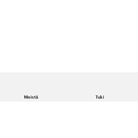
Meistä
Tuki
Tietoja Color4caresta
Ota yhteyttä
Yleisiä kysymyksiä
Ehdot
Toimitukset & palaut