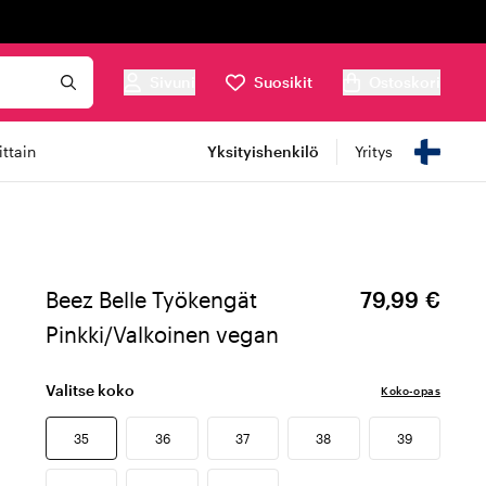
Sivuni
Suosikit
Ostoskori
ttain
Yksityishenkilö
Yritys
Beez Belle Työkengät
79,99 €
Pinkki/Valkoinen vegan
Valitse koko
Koko-opas
35
36
37
38
39