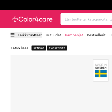
Trustpilot
Etsi tuotteita, kategorioi
Kaikki tuotteet
Uutuudet
Kampanjat
Bestsellerit
O
Katso lisää:
KENGÄT
TYÖKENGÄT