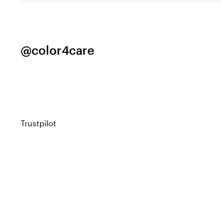
@color4care
Trustpilot