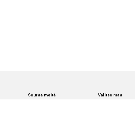
Seuraa meitä
Valitse maa
Facebook
Suomi
Instagram
Youtube
ukset
LinkedIn