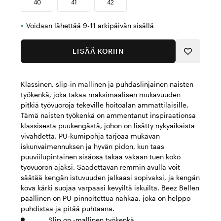
40
41
42
Voidaan lähettää 9-11 arkipäivän sisällä
LISÄÄ KORIIN
Klassinen, slip-in mallinen ja puhdaslinjainen naisten
työkenkä, joka takaa maksimaalisen mukavuuden
pitkiä työvuoroja tekeville hoitoalan ammattilaisille.
Tämä naisten työkenkä on ammentanut inspiraationsa
klassisesta puukengästä, johon on lisätty nykyaikaista
vivahdetta. PU-kumipohja tarjoaa mukavan
iskunvaimennuksen ja hyvän pidon, kun taas
puuviilupintainen sisäosa takaa vakaan tuen koko
työvuoron ajaksi. Säädettävän remmin avulla voit
säätää kengän istuvuuden jalkaasi sopivaksi, ja kengän
kova kärki suojaa varpaasi kevyiltä iskuilta. Beez Bellen
päällinen on PU-pinnoitettua nahkaa, joka on helppo
puhdistaa ja pitää puhtaana.
Slip on -mallinen työkenkä