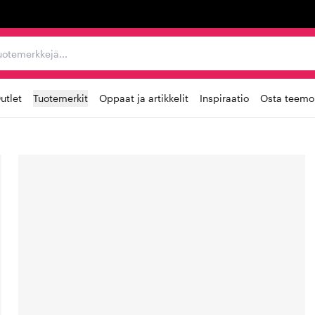
ta, tuotemerkkejä...
utlet
Tuotemerkit
Oppaat ja artikkelit
Inspiraatio
Osta teemoi