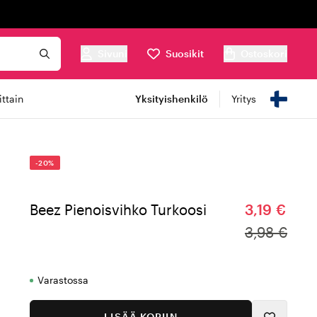
Sivuni
Suosikit
Ostoskori
ttain
Yksityishenkilö
Yritys
-20%
Beez Pienoisvihko Turkoosi
3,19 €
3,98 €
Varastossa
LISÄÄ KORIIN