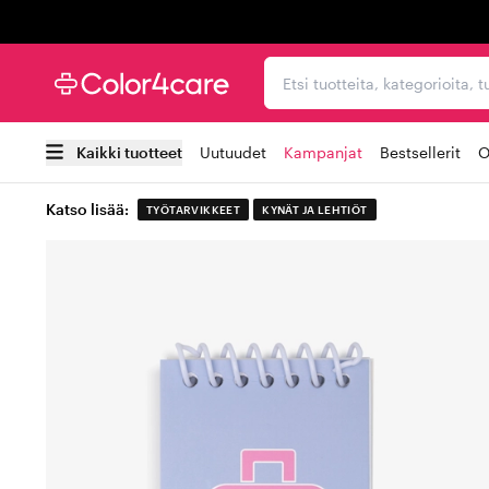
Trustpilot
Etsi tuotteita, kategorioi
Kaikki tuotteet
Uutuudet
Kampanjat
Bestsellerit
O
Katso lisää:
TYÖTARVIKKEET
KYNÄT JA LEHTIÖT