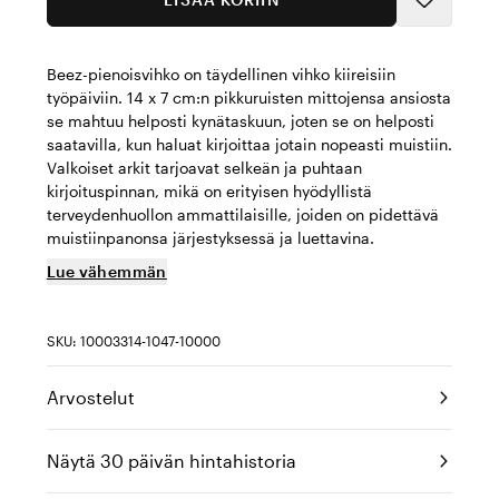
Beez-pienoisvihko on täydellinen vihko kiireisiin
työpäiviin. 14 x 7 cm:n pikkuruisten mittojensa ansiosta
se mahtuu helposti kynätaskuun, joten se on helposti
saatavilla, kun haluat kirjoittaa jotain nopeasti muistiin.
Valkoiset arkit tarjoavat selkeän ja puhtaan
kirjoituspinnan, mikä on erityisen hyödyllistä
terveydenhuollon ammattilaisille, joiden on pidettävä
muistiinpanonsa järjestyksessä ja luettavina.
Lue vähemmän
SKU: 10003314-1047-10000
Arvostelut
Näytä 30 päivän hintahistoria