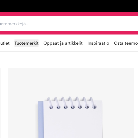
ta, tuotemerkkejä...
utlet
Tuotemerkit
Oppaat ja artikkelit
Inspiraatio
Osta teemoi