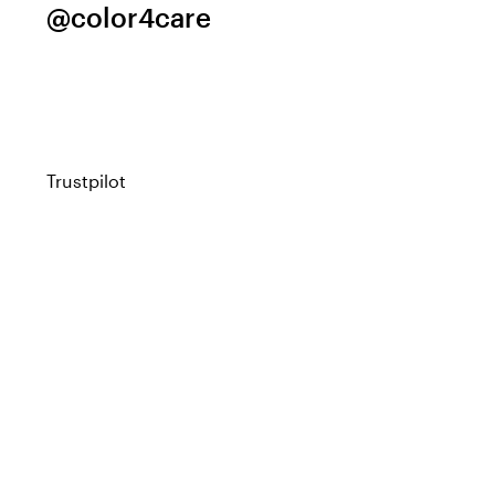
@color4care
Trustpilot