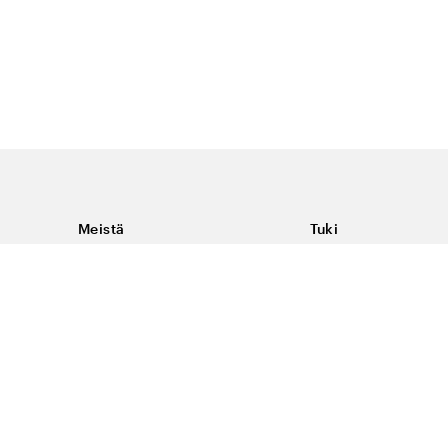
Meistä
Tuki
Tietoja Color4caresta
Ota yhteyttä
Yleisiä kysymyksiä
Ehdot
Toimitukset & palaut
Peruutus, palautus ja
virheilmoituksen te