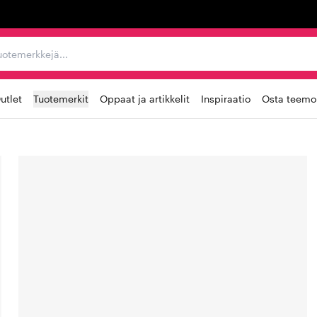
ta, tuotemerkkejä...
utlet
Tuotemerkit
Oppaat ja artikkelit
Inspiraatio
Osta teemoi