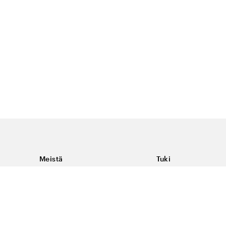
Meistä
Tuki
Tietoja Color4caresta
Ota yhteyttä
Yleisiä kysymyksiä
Ehdot
Toimitukset & palaut