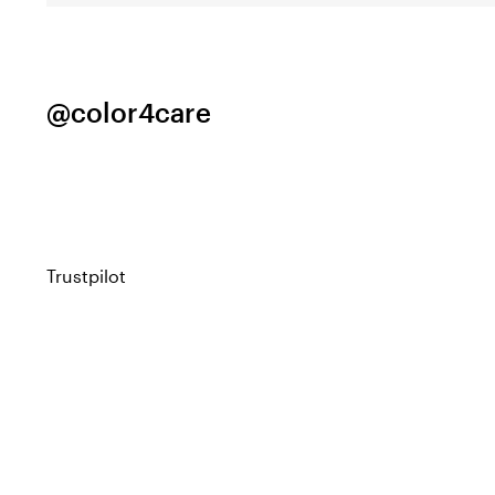
@color4care
Trustpilot