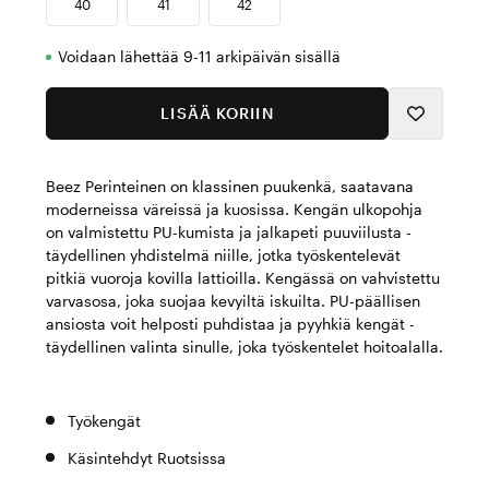
40
41
42
Voidaan lähettää 9-11 arkipäivän sisällä
LISÄÄ KORIIN
Beez Perinteinen on klassinen puukenkä, saatavana
moderneissa väreissä ja kuosissa. Kengän ulkopohja
on valmistettu PU-kumista ja jalkapeti puuviilusta -
täydellinen yhdistelmä niille, jotka työskentelevät
pitkiä vuoroja kovilla lattioilla. Kengässä on vahvistettu
varvasosa, joka suojaa kevyiltä iskuilta. PU-päällisen
ansiosta voit helposti puhdistaa ja pyyhkiä kengät -
täydellinen valinta sinulle, joka työskentelet hoitoalalla.
Työkengät
Käsintehdyt Ruotsissa