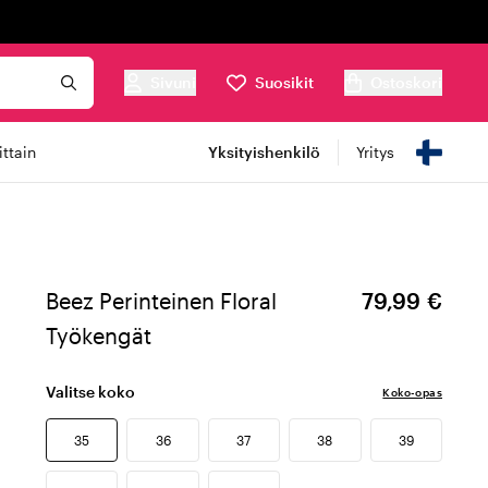
Sivuni
Suosikit
Ostoskori
ttain
Yksityishenkilö
Yritys
Beez Perinteinen Floral
79,99 €
Työkengät
Valitse koko
Koko-opas
35
36
37
38
39