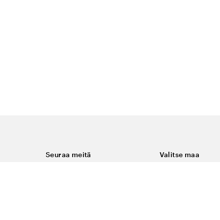
Seuraa meitä
Valitse maa
Facebook
Suomi
Instagram
Youtube
ukset
LinkedIn