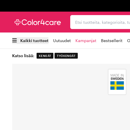
Trustpilot
Etsi tuotteita, kategorioi
Kaikki tuotteet
Uutuudet
Kampanjat
Bestsellerit
O
Katso lisää:
KENGÄT
TYÖKENGÄT